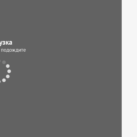
узка
, подождите