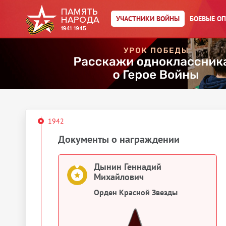
Сведения о личном составе
УЧАСТНИКИ ВОЙНЫ
БОЕВЫЕ О
Дынин Геннадий Михайлович
Учетно-послужная картотека
Дынин Геннадий Михайлович
Учетно-послужная картотека
1942
Документы о награждении
Дынин Геннадий
Михайлович
Орден Красной Звезды