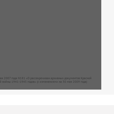
мая 2007 года N181 «О рассекречиван архивных документов Красной
й войны 1941-1945 годов» (с изменениями на 30 мая 2009 года)