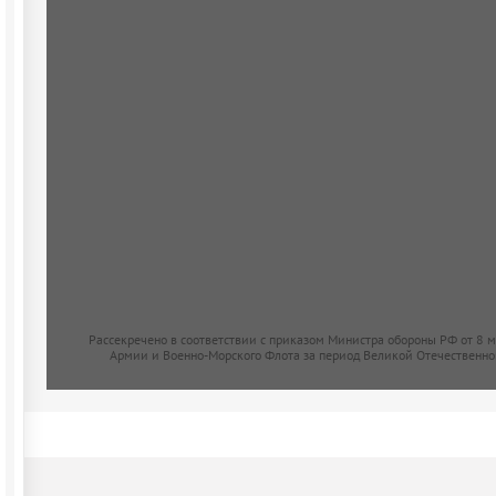
Рассекречено в соответствии с приказом Министра обороны РФ от 8 
Армии и Военно-Морского Флота за период Великой Отечественно