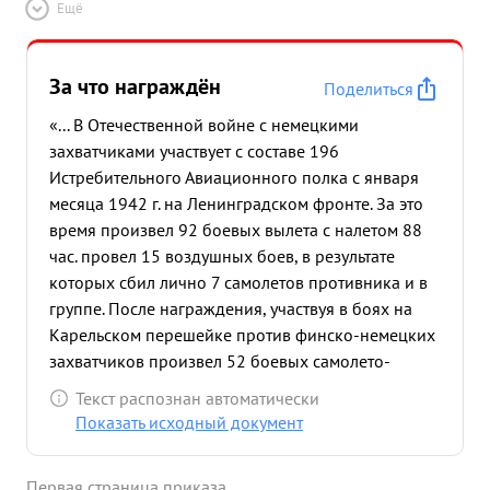
Ещё
За что награждён
Поделиться
«... В Отечественной войне с немецкими
захватчиками участвует с составе 196
Истребительного Авиационного полка с января
месяца 1942 г. на Ленинградском фронте. За это
время произвел 92 боевых вылета с налетом 88
час. провел 15 воздушных боев, в результате
которых сбил лично 7 самолетов противника и в
группе. После награждения, участвуя в боях на
Карельском перешейке против финско-немецких
захватчиков произвел 52 боевых самолето-
вылета с налетом 38 час. 32 мин. Из них: на
Текст распознан автоматически
сопровождение ПЕ-2 и ил- -15 Самолето-вылетов.
Показать исходный документ
Прикрытие войск на переднем крае 11 самолето
вылетов, на штурмовку - 2 самолето-вылета, на
Первая страница приказа