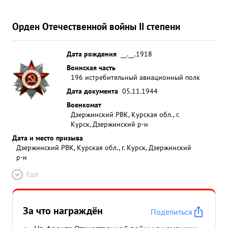
самолетами пр-ка МЕ-109. В результате
воздушного боях сбил один самолет МЕ-109,
Орден Отечественной войны II степени
который упал в районе ВАСКЯРВИ 17.6.1944 г.
сопровождая группу ПЕ-2 из 8 с-тов шестеркой в
Дата рождения
__.__.1918
р-н МУОЛАН-ЯРВИ 5. вел воздушный бой с 1
Воинская часть
МЕ-109 и зажег его в воздухе. Самолет упал в
196 истребительный авиационный полк
районе оз. МУОЛАН-ЯРВИ. На все сбитые
Дата документа
05.11.1944
самолеты с ротивника имеются подтверждения от
Военкомат
наземных войск и экипажей участвовавших в
Дзержинский РВК, Курская обл., г.
боях. ...»
Курск, Дзержинский р-н
Дата и место призыва
Дзержинский РВК, Курская обл., г. Курск, Дзержинский
р-н
Ещё
За что награждён
Поделиться