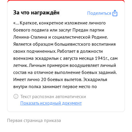
За что награждён
Поделиться
«... Краткое, конкретное изложение личного
боевого подвига или заслуг Предан партии
Ленина-Сталина и социалистической Родине.
Является образцом большевистского воспитания
своих подчиненных. Работает в должности
военкома эскадрильи с августа месяца 1941г., сам
летчик. Личным примером воодушевляет личный
состав на отличное выполнение боевых заданий.
Имеет лично 20 боевых вылетов. Эскадрилья
внутри полка занимает первое место по
выполнению боевых заданий. Много и упорно
Текст распознан автоматически
работает вместе со своим командиром над ...»
Показать исходный документ
Первая страница приказа