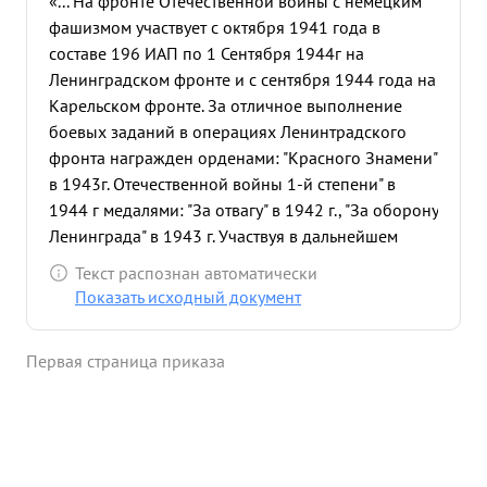
«... На фронте Отечественной войны с немецким
фашизмом участвует с октября 1941 года в
составе 196 ИАП по 1 Сентября 1944г на
Ленинградском фронте и с сентября 1944 года на
Карельском фронте. За отличное выполнение
боевых заданий в операциях Ленинтрадского
фронта награжден орденами: "Красного Знамени"
в 1943г. Отечественной войны 1-й степени" в
1944 г медалями: "За отвагу" в 1942 г., "За оборону
Ленинграда" в 1943 г. Участвуя в дальнейшем
разгроме немцев на Карельском перешейке
Текст распознан автоматически
Ленинградского фронта и на Мурманском
Показать исходный документ
направлении Карельского фронта, после
награждения совершил 35 боевых вылетов, из
Первая страница приказа
них 24 боевых вылета на Мурманском
направлении, на сопровождение штурмовой и
бомбардировочной авиации, прикрытие поля
боя, разведку и штурмовку с бомбометанием
аэродромов противника. Эскадрилией, под