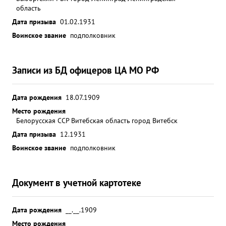
порядка в части. Умеет организационно
область
обеспечить своерешение и настойчиво ровести
Дата призыва
01.02.1931
его в жизнь. плинирован. Идеологически
Воинское звание
подполковник
выдержан морально устойчив. Делу партии
Ленина-Сталина и Социалистической Родине
предан. ...»
Записи из БД офицеров ЦА МО РФ
Дата рождения
18.07.1909
Место рождения
Белорусская ССР Витебская область город Витебск
Дата призыва
12.1931
Воинское звание
подполковник
Документ в учетной картотеке
Дата рождения
__.__.1909
Место рождения