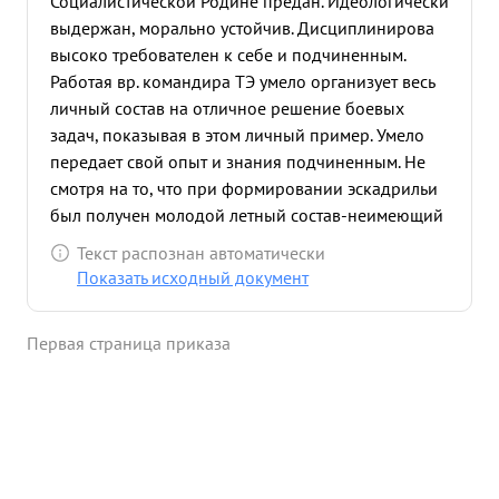
Социалистической Родине предан. Идеологически
выдержан, морально устойчив. Дисциплинирова
высоко требователен к себе и подчиненным.
Работая вр. командира ТЭ умело организует весь
личный состав на отличное решение боевых
задач, показывая в этом личный пример. Умело
передает свой опыт и знания подчиненным. Не
смотря на то, что при формировании эскадрильи
был получен молодой летный состав-неимеющий
опыта и нелетающий ночью. Товарищ ЗГУР своей
Текст распознан автоматически
настойчивой и упорной работ той в короткий
Показать исходный документ
срок добился того, что все экипажи сейчас могут
летать в любых условиях дня и и ночи уже
Первая страница приказа
выполняют боевые задани Товарищ АЗГУР
отлично овладел техникой самолета ДБ-3Ф и
летает в самые трудные метеоусловия дня и ночи.
в отечественной войне Советского народа против
немецко-фашистских оккупантов показывае
высокое умение в воздухе при выполнении