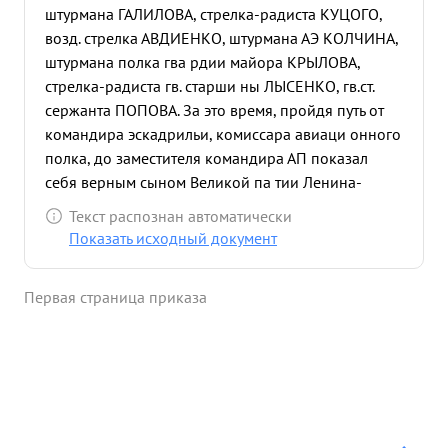
штурмана ГАЛИЛОВА, стрелка-радиста КУЦОГО,
возд. стрелка АВДИЕНКО, штурмана АЭ КОЛЧИНА,
штурмана полка гва рдии майора КРЫЛОВА,
стрелка-радиста гв. старши ны ЛЫСЕНКО, гв.ст.
сержанта ПОПОВА. За это время, пройдя путь от
командира эскадрильи, комиссара авиаци онного
полка, до заместителя командира АП показал
себя верным сыном Великой па тии Ленина-
Сталина и пламенным патриотом и защи коп
Текст распознан автоматически
нашей Родины. Находясь все время на
Показать исходный документ
руководящей и командной работе - все силы
отдавал делу руководства боевой работой части и
Первая страница приказа
воспитанию личного состава в духе
беспредельной преданности Советской Родине, 7
советскому народу и ненависти к врагу.
Одновременно с этим сам лично принимал
активное участие в боевой работе. спокояти За
время Отечественной войны совершил 86
успешно выполненных боевых вылетов, из них