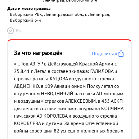
Дата и место призыва
Выборгский РВК, Ленинградская обл., г. Ленинград,
Выборгский р-н
Ещё
За что награждён
Поделиться
«... Тов. АЗГУР в Действующей Красной Армии с
25.8.41 г Летал в составе экипажа: ГАЛИЛОВА и
стрелка-ра иста КУЦОВА возду шного стрелка
АВДИЕНКО. в 109 Авиаци онном Полку летал со
шту рманом НЕВОДНИЧИЙ нач.связи АП мотовым
и воздушным стрелков АЛЕКСЕЕВЫМ. в 455 АСКП
для летал в составе экипажа :штурмана КОЛЧИНА
нач. связи АЭ КОРОЛЕВА и воздушного стрелка
КОРОБЛЕВА и ду гими. За время Отечественной
войны совер шил 82 успешно полненных боевых
вылетов, из них ночью 64. Работая всистеме АДП