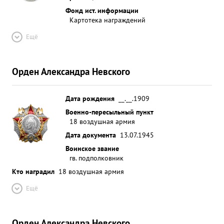
летчиков. Умеет организаци онно обеспечить свое
Фонд ист. информации
решение и настойчиво провести его в жизнь.
Картотека награждений
Дисци плинирован Идеологически выдержан
Ещё
морально устойчив опленный боевой опыт умело
передает подчиненн составу Среди личного
состава пользуется деловым авторитетом. Делу
Орден Александра Невского
партии ЛЕНИНА-СТАЛИНА и Соци алисти ческой
Родине предан. ...»
Дата рождения
__.__.1909
Военно-пересыльный пункт
18 воздушная армия
Дата документа
13.07.1945
Воинское звание
гв. подполковник
Кто наградил
18 воздушная армия
Ещё
Орден Александра Невского