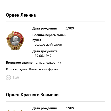
Смоленск и один воинский эшелон на ж.д.
станции Дно, что подтверждалось фотоснимками.
Орден Ленина
За отличное выполнение боевых заданий имеет 4
благодарности от высшего командования и
денежное вознаграждение от командования
Дата рождения
__.__.1909
дивизии. За отличное выполнение боевых
Военно-пересыльный
пункт
заданий командования и проявленные при этом
Волховский фронт
мужество и отвагу представляю к
Дата документа
правительственной награде. ...»
29.06.1942
Воинское звание
гв. подполковник
Кто наградил
Волховский фронт
Ещё
Орден Красного Знамени
Дата рождения
__.__.1909