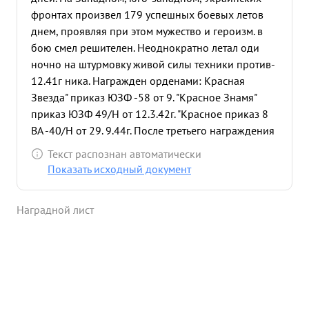
фронтах произвел 179 успешных боевых летов
днем, проявляя при этом мужество и героизм. в
бою смел решителен. Неоднократно летал оди
ночно на штурмовку живой силы техники против-
12.41г ника. Награжден орденами: Красная
Звезда" приказ ЮЗФ -58 от 9. "Красное Знамя"
приказ ЮЗФ 49/Н от 12.3.42г. "Красное приказ 8
ВА -40/Н от 29. 9.44г. После третьего награждения
на Украинском фронпроизвел успешных боевых
Текст распознан автоматически
вылета, на разведку, бомбардировку войск,
Показать исходный документ
атериальной части военные объекты противника.
8.10.41г. в районе КРАСНОГРАД произвел
Наградной лист
одиночно смелый бомбардировочный налет на
автоколонну до 50 автомашин противника,
несмотря на сильный зенитный огонь противника,
тов. СУЛЕВ сделал три захода на бомбардировку и
штурмовку. результате было подожжено до 20
автомашин против- 3.12.41г. произвел разведку