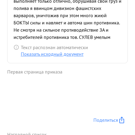
выполняет только отлично, обрушивая свой груз и
полива я ввинцом дивизион фашистских
варваров, уничтожив при этом много жиюй
БОКТЫ силы и навляет и автома шин противника.
Не смотря на сильное противодействие ЗА и
истребителей противника тов. СУЛЕВ умелым
маневром выходил из под обстрела ЗА и атак и
Текст распознан автоматически
стребитлей. Его самолет за время боевых
Показать исходный документ
действий не имеет ника них повреждений. За
проявленное мужество и отвагу ДОСТОЕН
Первая страница приказа
НАГРАЖДЕНИЯ ОРДЕНОМ "КРАСНАЯ звезда" ...»
Поделиться
Наградной список