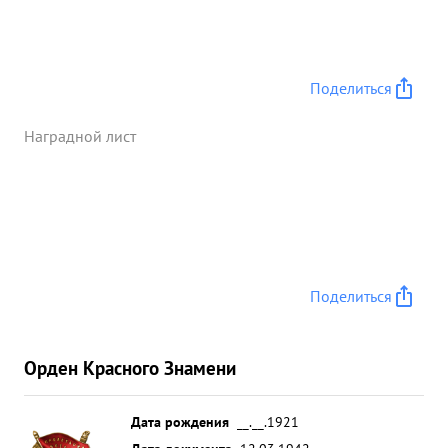
выполнения задания тов. СУЛЕВ вступил в
воздушный бой с ХЭ-111 в раионе
БЕЛОСВИТОВКА, недав возможности
бомбардировать железно-дорожную станцию,
Поделиться
обратив его в бегство. За время боевых действий
тов. СУЛЕВ имеет на своем счету уничтоженных
Наградной лист
более 60 автомашин с войсками и грузом, 50
повозок, 2 арторудия. с ее прислугой. За
образцовое выполнение боевых заданий
командование борьбы с германским фашизмом
награжден орденом и КРАСНАЯ ЗВЕЗДА. За
отличное выполнение боевых заданий и
Поделиться
проявление при этом мужества и отваги
ДОСТОИН НАГРАЖДЕНИЯ ОРДЕНОМ ЛЕНИНА ...»
Орден Красного Знамени
Дата рождения
__.__.1921