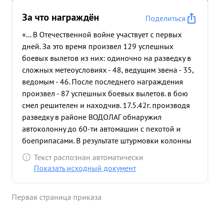
За что награждён
Поделиться
«... В Отечественной войне участвует с первых
дней. За это время произвел 129 успешных
боевых вылетов из них: одиночно на разведку в
сложных метеоусловиях - 48, ведущим звена - 35,
ведомым - 46. После последнего награждения
произвел - 87 успешных боевых вылетов. в бою
смел решителен и находчив. 17.5.42г. производя
разведку в районе ВОДОЛАГ обнаружил
автоколонну до 60-ти автомашин с пехотой и
боеприпасами. В результате штурмовки колонны
уничтожил 3 автомашины и до взвода пехоты. Во
Текст распознан автоматически
время Львовской операции произвел пять
Показать исходный документ
вылетов на разведку с фотографированием
оборонительной полосы и группировки войск
Первая страница приказа
противника. 14. 7.44года произвел
фотографирование узлов сопротивления в