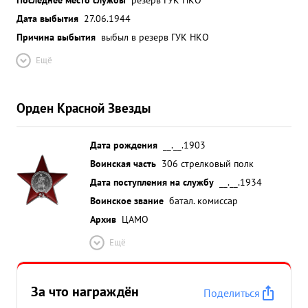
Дата выбытия
27.06.1944
Причина выбытия
выбыл в резерв ГУК НКО
Ещё
Орден Красной Звезды
Дата рождения
__.__.1903
Воинская часть
306 стрелковый полк
Дата поступления на службу
__.__.1934
Воинское звание
батал. комиссар
Архив
ЦАМО
Ещё
За что награждён
Поделиться