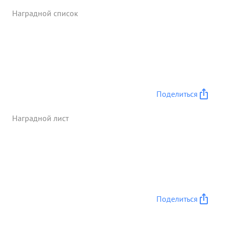
пулеметов - 50 винтовок - 400, автоматов их 290,
Наградной список
автомашин - 24. мотоциклов - 32, лошадеи - 104,
паровозов - 21, ж.д. вагонов - 25, складов с
вооружением и военным имуществом 4, при этом
уничтожено свыше - 300 человек солдат и
офицеров противника. За умелое руководство
полком при штурме г. КЕНИГСБЕРГ, проявленную
стойкость и мужество подполковник ТАРАСЕНКО
Поделиться
...»
Наградной лист
Поделиться