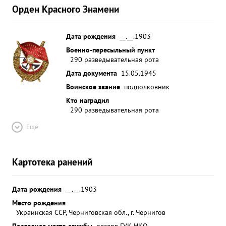
Орден Красного Знамени
Дата рождения
__.__.1903
Военно-пересыльный пункт
290 разведывательная рота
Дата документа
15.05.1945
Воинское звание
подполковник
Кто наградил
290 разведывательная рота
Ещё
Картотека ранений
Дата рождения
__.__.1903
Место рождения
Украинская ССР, Черниговская обл., г. Чернигов
Последнее место службы
резерв ГУК НКО