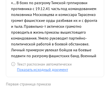
«... В боях по разгрому Тимской грппировки
противника с 19.12.41 часть под командованием
полковника Московцева и комиссара Тарасенко
громит фашистские орды разбивая их и с фронта
и тыла. Правильно-т актически грамотно
проводить в жизнь приказы вышестоящего
командования. Умело руководит партийно-
политической работой в боевой обстановке.
Личный примером увлекал бойцов на боевые
подвиги по разгрому фашистских банд. Военный
комиссар 306 стрелкового полка батальонный
Текст распознан автоматически
комиссар ТАРАСЕНКО Р.М. вполне достоин
Показать исходный документ
представления к высшей правительственной
награде -сордену "КРАСНОГО ЗНАМЕНИ".
Первая страница приказа
КОМАНДИР 87 ст ВОЕННЫЙ комиссов ...»