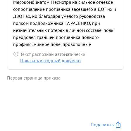
Мясокомбинатом. Несмотря на сильное огневое
сопротивление противника засевшего в ДОТ их и
ДЗОТ ах, но благодаря умелого руководства
полком подполкожника ТА РАСЕНКО, при
незначительных потерях в личном составе, полк
преодолел траншей противника полного
профиля, минное поле, проволочные
заграждения
форсировал противотанковый ров и
Текст распознан автоматически
овладел Мясокомбинатом. Развивая дальнейшее
Показать исходный документ
наступление полка захватил квартала: 80 82.217
218 219. Лебен-Цибельхов, Харинсхоф, южную и
Первая страница приказа
юго-восточную часть Ипподрома и казармы.
Взаимодействуя с 13 и 261 СП, подполковник
ТАРАСЕНКО сумел воздействовать на противника
и совместно с указанными СП вынудить части 367
од противника к капитуляции. Входе боев за г.
КЕНИГСБЕРГ полком пленено 1103 человек
солдат и офицеров противника и захвачены
Поделиться
следующие трофеи: орудии разного калибра 21,