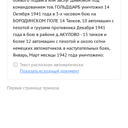
боевого подвига или заслуг Дивизион под
командованием тов. ГОЛЬДШАРБ уничтожил 14
Октября 1941 года в 3-х часовом бою на
БОРОДИНСКОМ ПОЛЕ 14 Танков, 10 автомашин с
пехотой и грузами противника Декабря 1941
года в бою в районе д. АКУЛОВО - 15 танков и
более 12 автомашин с пехотой и около сотни
немецких автоматчиков. в наступательных боях,
Январь, Март месяцы 1942 года уничтожено:
Блиндажей - 8, пулеметных гнезд - 4, подавлено
Текст распознан автоматически
огнем дивизиона 6 Артил ерийских батареи,
Показать исходный документ
более сотни солдат и офицеров. Февраля 1942
года прямым попаданием снаряда разбило его
Первая страница приказа
наблюдательный пункт, лично сам т. ГОЛЬДФАРБ
оказал помощь и эвакуировал 15 раненых бойцов
и командиров. тов. Гольдфарб достоин
награждения Правительственной наградой
орденом "КРАСНОЕ ЗНАМЯ". ...»