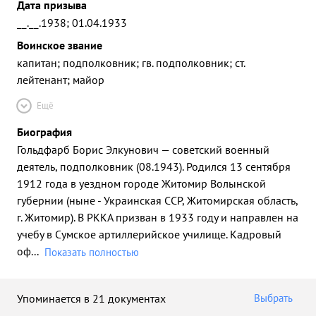
Дата призыва
__.__.1938; 01.04.1933
Воинское звание
капитан; подполковник; гв. подполковник; ст.
лейтенант; майор
Ещё
Биография
Гольдфарб Борис Элкунович — советский военный
деятель, подполковник (08.1943). Родился 13 сентября
1912 года в уездном городе Житомир Волынской
губернии (ныне - Украинская ССР, Житомирская область,
г. Житомир). В РККА призван в 1933 году и направлен на
учебу в Сумское артиллерийское училище. Кадровый
оф
...
Показать полностью
Упоминается в 21 документах
Выбрать