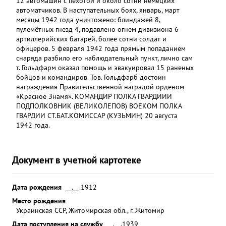
12 автомашин с пехотой и около сотни немецких
автоматчиков. В наступательных боях, январь, март
месяцы 1942 года уничтожено: блиндажей 8,
пулемётных гнезд 4, подавлено огнем дивизиона 6
артиллерийских батарей, более сотни солдат и
офицеров. 5 февраля 1942 года прямым попаданием
снаряда разбило его наблюдательный пункт, лично сам
т. Гольдфарм оказал помощь и эвакуировал 15 раненых
бойцов и командиров. Тов. Гольдфарб достоин
награждения Правительственной наградой орденом
«Красное Знамя». КОМАНДИР ПОЛКА ГВАРДИИИ
ПОДПОЛКОВНИК (ВЕЛИКОЛЕПОВ) ВОЕКОМ ПОЛКА
ГВАРДИИ СТ.БАТ.КОМИССАР (КУЗЬМИН) 20 августа
1942 года.
Документ в учетной картотеке
Дата рождения
__.__.1912
Место рождения
Украинская ССР, Житомирская обл., г. Житомир
Дата поступления на службу
__.__.1939