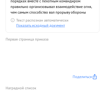
порядках вместе с пехотным командиром
правильно организовывал взаимодействие огня,
чем самым способство вал прорыву обороны
занятию опорных пунктов противника и успешно
Текст распознан автоматически
му продвижению За вперед частей дивизии 15.8
Показать исходный документ
43г. период с 8. 8. 43г. по полк уничтожил: орудий
ПТО-2 пулеметов-30 радиостанций до батальона
Первая страница приказа
солдат и офицеров противника подавлено:
орудий ПТО-1 пулеметов-18, минометов-
,минбатарей-9 НП-2. ...»
Поделиться
Наградной список