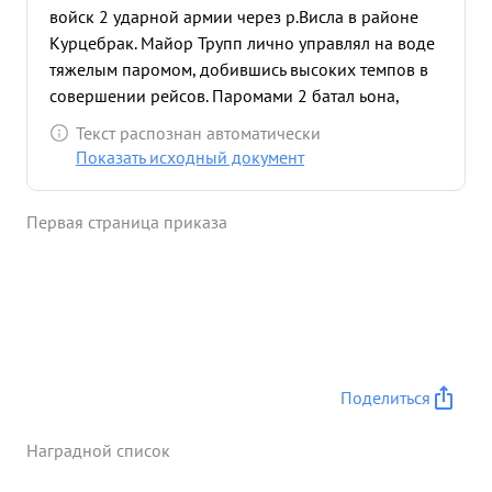
войск 2 ударной армии через р.Висла в районе
Курцебрак. Майор Трупп лично управлял на воде
тяжелым паромом, добившись высоких темпов в
совершении рейсов. Паромами 2 батал ьона,
которым команд майор Трупп переправлено на
Текст распознан автоматически
левый берег танков 66, автомашин орудий
Показать исходный документ
разного калибра 111, повозок с грузами 491
пехоты 12650 чел. ...»
Первая страница приказа
Поделиться
Наградной список