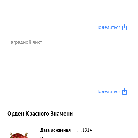
боевых заданий достоин награждения орденом "
Красное Знамя". ...»
Поделиться
Наградной лист
Поделиться
Орден Красного Знамени
Дата рождения
__.__.1914