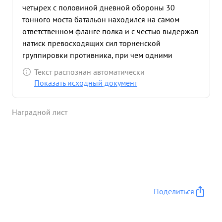
четырех с половиной дневной обороны 30
тонного моста батальон находился на самом
ответственном фланге полка и с честью выдержал
натиск превосходящих сил торненской
группировки противника, при чем одними
убитыми противник потерял свыше 100 человек.
Текст распознан автоматически
за отличное руководство боевыми операциями
Показать исходный документ
батальона майор трупп достоин аграждению
правител ...»
Наградной лист
Поделиться