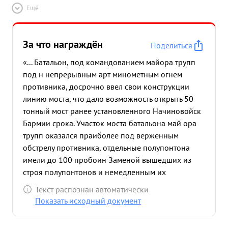
Ещё
За что награждён
Поделиться
«... Батальон, под командованием майора трупп
под н непрерывным арт минометным огнем
противника, досрочно ввел свои конструкции
линию моста, что дало возможность открыть 50
тонный мост ранее установленного Начиновойск
Бармии срока. Участок моста батальона май ора
трупп оказался праиболее под верженным
обстрелу противника, отдельные полупонтона
имели до 100 пробоин Заменой вышедших из
строя полупонтонов и немедленным их
восстановлением, мосту сохранялась его
Текст распознан автоматически
жизненность и военная техника, и грузы имели
Показать исходный документ
возможность переправ ляться на левый берег р
одер. Рекордные сроки расчеты баталь она май