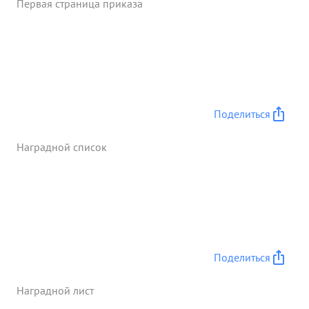
Первая страница приказа
ора трупп, дали сборке конструкции 16 втонного
моста Татонного парома. Паром 2 батальона
переправил на левый берег р. одер 133 тяжелых
танка и самоходных пушек, 39. орудий, 41 тягач и
другие оинские груза. всё воспремние ...»
Поделиться
Наградной список
Поделиться
Наградной лист