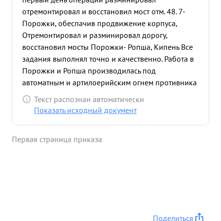
отремонтировал и восстановил мост отм. 48. 7-
Порожки, обеспачив продвижение корпуса,
Отремонтировал и разминировал дорогу,
восстановил мосты Порожки- Ропша, Кипень Все
задания выполнял точно и качественно. Работа в
Порожки и Ропша производилась под
автоматным и артилоерийским огнем противника
и несмотря на это выполнялась бесперебойно и
Текст распознан автоматически
четко. Майор т. Трупп на ответственных участках
Показать исходный документ
лично руководил работой показав при этом
настойчивость и отвагу. 20.1.44 и. Трупп под
Первая страница приказа
минометным и артиллерийским огнем
противника лично производит разведку
состояния мостов по дороге Порожки Красное,
Ропша. 23 44 т. Трупп под пулеметным огнем
противника производил выбор наивыгоднейшего
направления прокладки колонного пути в полосе
наступления 196 сд по маршруту Петрово-Пялино.
Поделиться