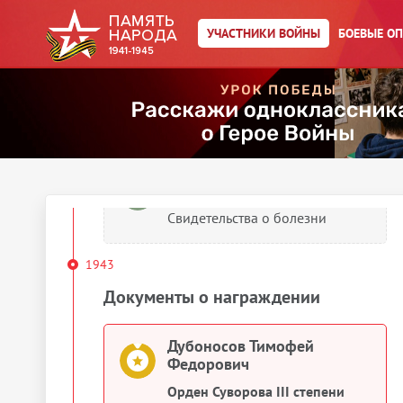
Дубоносов Тимофей
Федорович
УЧАСТНИКИ ВОЙНЫ
БОЕВЫЕ О
Документ, уточняющий потери
1943
Сведения о личном составе
Дубоносов Тимофей
Федорович
Свидетельства о болезни
1943
Документы о награждении
Дубоносов Тимофей
Федорович
Орден Суворова III степени