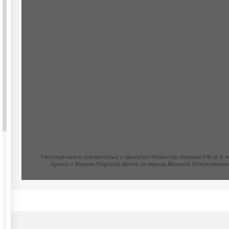
Рассекречено в соответствии с приказом Министра обороны РФ от 8 
Армии и Военно-Морского Флота за период Великой Отечественно