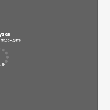
узка
, подождите