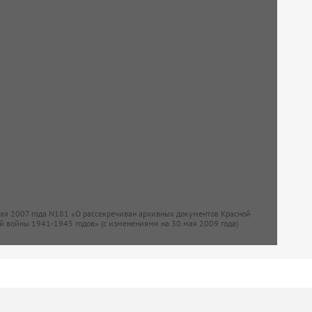
мая 2007 года N181 «О рассекречиван архивных документов Красной
й войны 1941-1945 годов» (с изменениями на 30 мая 2009 года)