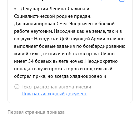
«... Делу партии Ленина-Сталина и
Социалистической родине предан.
Дисциплинирован Смел. Энергичен. в боевой
работе неутомим. Находчив как на земле, так и в
воздухе: Находясь в Действующей Армии отлично
выполняет боевые задания по бомбардированию
живой силы, техники и об ектов пр-ка. Лично
имеет 54 боевых вылета ночью. Неоднократно
попадал в лучи прожекторов и под сильный
обстрел пр-ка, но всегда хладнокровно и
настойчиво отыскивал цель и поражал ее.
Текст распознан автоматически
Отмечено ряд попаданий в военные об екты пр-
Показать исходный документ
ка, в том числе, разрушена переправа через реку
ДОН у хутора стоговой. Отличительной чертой его
Первая страница приказа
является долговременное пребывание над целью
для ведения огня из пулемета по огневым точкам
пр-ка. в каждом вылете он выпускает по 200-300
патрон, летая при этом на высоте 300-400 метров.