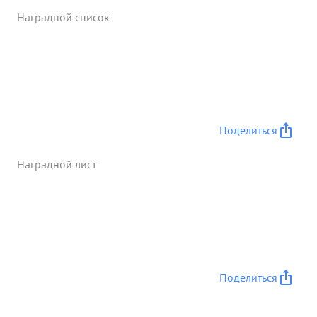
задачи экипажами, усвоения ее, знание линии
Наградной список
фронта и обстановки в районе действий Во время
бое вой работы постоянно находится на старте
ведет опрос кипажей добиваясь справедливого
доклада Наряду с выполн ением бое вых заданий
контролиру ет точность бомбардирования
экипажами указа нной цели Боевую
Документацию с оформляет Хорошо. Учет боевой
Поделиться
работы находится в хорошем состоянии. ...»
Наградной лист
Поделиться