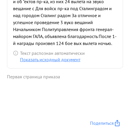
и об "ектов пр-ка, из них 24 вылета на звуко
вещание с Для войск пр-ка под Сталинградом и
над городом Сталинг радом За отличное и
успешное проведение 3 вуко вещаний
Начальником Политуправления фронта генерал-
майором ГАЛА, объявлена благодарность После 1-
й награды произвел 124 бое вых вылета ночью.
27 июня 1943 г. работает заместите елем нач-ка
Текст распознан автоматически
штаба полка, од-же нач-к оперативно-разведы
Показать исходный документ
вательной части Как молодой работник штаба
правильн понял свои обязанности и быстро
Первая страница приказа
освоил штабную работу Большую помощь
оказывает Командо ванию в выполнении боевых
задач. В период наступления немцев на
Орловско-Курском направлении показал
образцы в проведении в жизнь приказов,
решений и указаний Командования много
помогает в орга низации боевой работы как-то:
Поделиться
контролиру готовно сть перед вылетом знания