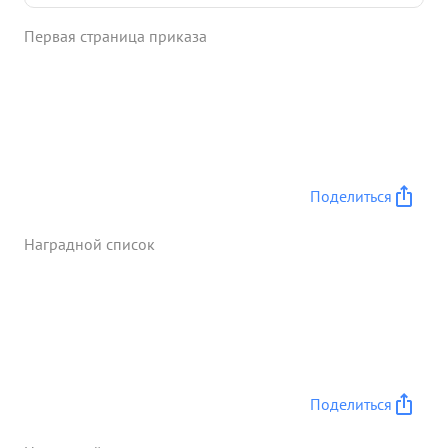
потеря глаза тов. Садронов отдает все свои силы
Первая страница приказа
и энергено для выполнения порученного задания
командования. и умелую работу тов. 6 адронов,
полдения вы сакой Правительственной наградон
...»
Поделиться
Наградной список
Поделиться