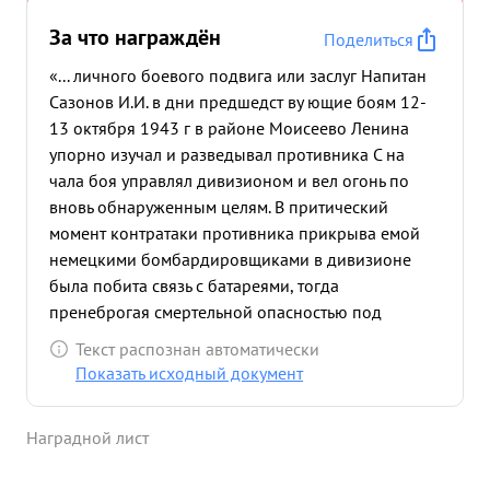
За что награждён
Поделиться
«... личного боевого подвига или заслуг Напитан
Сазонов И.И. в дни предшедст ву ющие боям 12-
13 октября 1943 г в районе Моисеево Ленина
упорно изучал и разведывал противника С на
чала боя управлял дивизионом и вел огонь по
вновь обнаруженным целям. В притический
момент контратаки противника прикрыва емой
немецкими бомбардировщиками в дивизионе
была побита связь с батареями, тогда
пренеброгая смертельной опасностью под
разрывами бомб добежал до неродалени
Текст распознан автоматически
стоящей его батареи отражавшей прамой
Показать исходный документ
наводной проти вника и открыл ураганный огонь,
- контратака была одбита. Позднее капитан
Наградной лист
Сазонов был тяжело контужен и ранен разрывом
бомбы. Не потерав сознание, пре возмагая