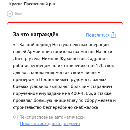
Красно-Пресненский р-н
Ещё
За что награждён
Поделиться
«... За этой период На ступат ельных операции
нашей Армии при строительства мостов На реки
Днестр у села Нижнов Журавно тов. Садронов
работая кузнецом по изготовлению по- 120 свок
для восстановления мостов своим личным
примером и Пропотливым трудом в сложных
боевых условиях выполнял большим старанием
порученное ему задание на 400-450%, а стакже
проявлял большую инициативу по сбору железа и
строительство бесперебойно снабжалось
Поковками, благодаря чему батальон досрочно
Текст распознан автоматически
выполнения задания по строительс тву мостов.
Показать исходный документ
Несмотря на имеющее ранение тяжелое что