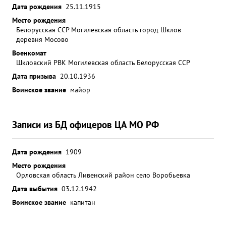
Дата рождения
превозмогая сильную боль, он не ушел с поля боя
25.11.1915
пока на сдом и полностью не ознакомил с
Место рождения
Белорусская ССР Могилевская область город Шклов
обстановной своего преемника Достоин награде
деревня Мосово
орденом Красная Звезда". ...»
Военкомат
Шкловский РВК Могилевская область Белорусская ССР
Дата призыва
20.10.1936
Воинское звание
майор
Записи из БД офицеров ЦА МО РФ
Дата рождения
1909
Место рождения
Орловская область Ливенский район село Воробьевка
Дата выбытия
03.12.1942
Воинское звание
капитан