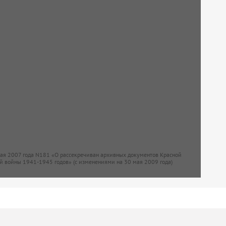
мая 2007 года N181 «О рассекречиван архивных документов Красной
й войны 1941-1945 годов» (с изменениями на 30 мая 2009 года)