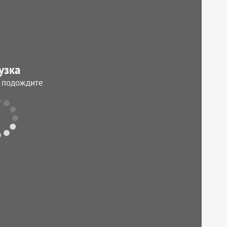
узка
, подождите