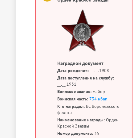
Наградной документ
Дата рождения:
__.__.1908
Дата поступления на службу:
__.__.1931
Воинское звание:
майор
Воинская часть:
734 нбап
Кто наградил:
ВС Воронежского
фронта
Наименование награды:
Орден
Красной Звезды
Номер документа:
35