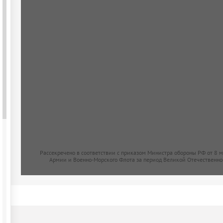
Рассекречено в соответствии с приказом Министра обороны РФ от 8 
Армии и Военно-Морского Флота за период Великой Отечественно