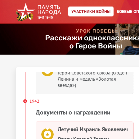
Летучий Израиль Яковлевич
УЧАСТНИКИ ВОЙНЫ
БОЕВЫЕ О
Картотека награждений
Летучий Израиль Яковлевич
Медаль «За отвагу»
Летучий Израиль Яковлевич
Герой Советского Союза (Орден
Ленина и медаль «Золотая
звезда»)
1942
Документы о награждении
Летучий Израиль Яковлевич
Орден Красной Звезды