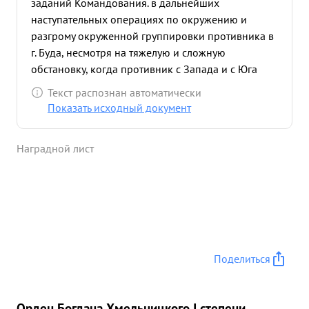
заданий Командования. в дальнейших
наступательных операциях по окружению и
разгрому окруженной группировки противника в
г. Буда, несмотря на тяжелую и сложную
обстановку, когда противник с Запада и с Юга
стремился на выручку окруженной группировке,
Текст распознан автоматически
умело проводил в жизнь приказы Командования
Показать исходный документ
ования, обеспечивал данными в ходе операций и
данными о противнике. Четкая и оперативная
Наградной лист
работа штаба Армии в период наступатель ной
операции войск обеспечила командованию
управление войсками по форсированию реки
Дунай окружению и разгрому группировки
противника в районе Буда, где ему был нанесен
большой урон в живой силе и технике, а также
пленено большое число немецко-мальярских
Поделиться
захватчиков. ...»
Орден Богдана Хмельницкого I степени