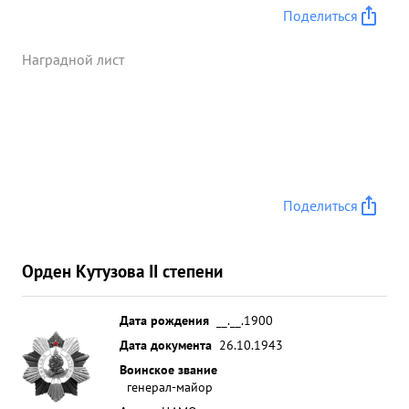
планомерную работу штаба умелое оперативное
Поделиться
руководст во наступательными операциями
Армии генерал-майор БИРМАН достоин
Наградной лист
награждения орденом 65 КУТУЗОВА 2 степени.
...»
Поделиться
Орден Кутузова II степени
Дата рождения
__.__.1900
Дата документа
26.10.1943
Воинское звание
генерал-майор