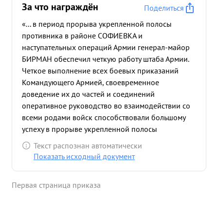
За что награждён
Поделиться
«... в период прорыва укрепленной полосы
противника в районе СОФИЕВКА и
наступательных операций Армии генерал-майор
БИРМАН обеспечил четкую работу штаба Армии.
Четкое выполнение всех боевых приказаний
Командующего Армией, своевременное
доведение их до частей и соединений
оперативное руководство во взаимодействии со
всеми родами войск способствовали большому
успеху в прорыве укрепленной полосы
противника и наступательных операциях Армии,
Текст распознан автоматически
где с 27 1.44г. по 10.2 44г освобождено 134
Показать исходный документ
населенных пункта. в том числе крупные
СОФИЕВКА, НОВО-ВИТЕБСК, АПОСТОЛОВО. За
Первая страница приказа
этот же период убито 12807 солдат и офицеров
подбито и уничтожено 222 танка взято в плен
859 солдат и офицеров Взяты большие