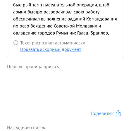
быстрый темп наступательной операции, штаб
армии быстро разворачивал свою работу
обеспечивал выполнение заданий Командования
по осво бождению Советской Молдавии и
овладению городов Румынии: Галац, Браилов,
Тульча и ряд других населенных пунктов. Генерал-
Текст распознан автоматически
майор БИРМАН умело проводил в жизнь приказы
Показать исходный документ
Командования, своевременно спечивал да нными
о ходе операций и данными о противнике, что
Первая страница приказа
способствовало успешному разгрому живой силы
и техники противника. За обеспечение четкой
работы штаба армии в период прорыва сильно
укрепленной обороны противника и всей
наступательной операции от Днестра до Дуная, в
результате которого освобождено ряд городов
Советской Молдавий и нанесены большие
Поделиться
БИРМАН потери против нику в живой силе и
технике Генерал майор ...»
Наградной список