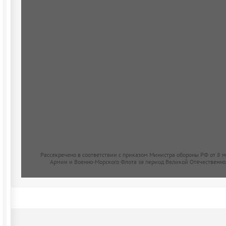
Рассекречено в соответствии с приказом Министра обороны РФ от 8 
Армии и Военно-Морского Флота за период Великой Отечественно