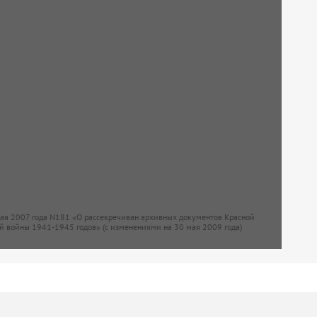
мая 2007 года N181 «О рассекречиван архивных документов Красной
й войны 1941-1945 годов» (с изменениями на 30 мая 2009 года)