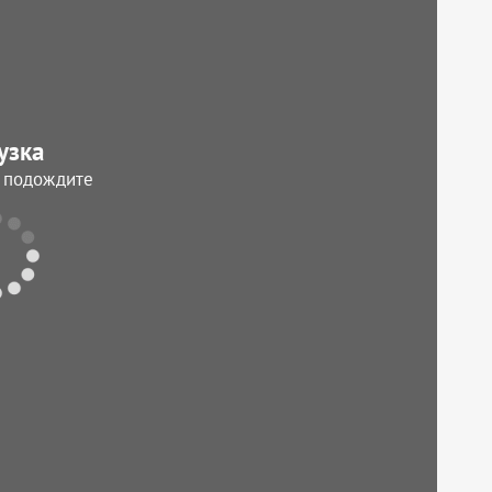
узка
, подождите