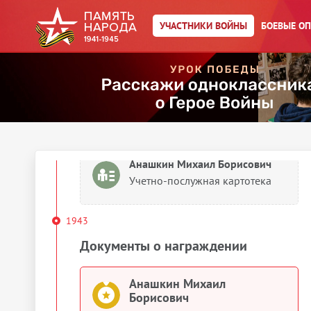
Упоминается в 35 документах
, как
:
УЧАСТНИКИ ВОЙНЫ
БОЕВЫЕ О
Анашкин, Аношкин
Выберите документ ниже
1919
Сведения о личном составе
Анашкин Михаил Борисович
Учетно-послужная картотека
1943
Документы о награждении
Анашкин Михаил
Борисович