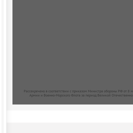
Рассекречено в соответствии с приказом Министра обороны РФ от 8 
Армии и Военно-Морского Флота за период Великой Отечественно