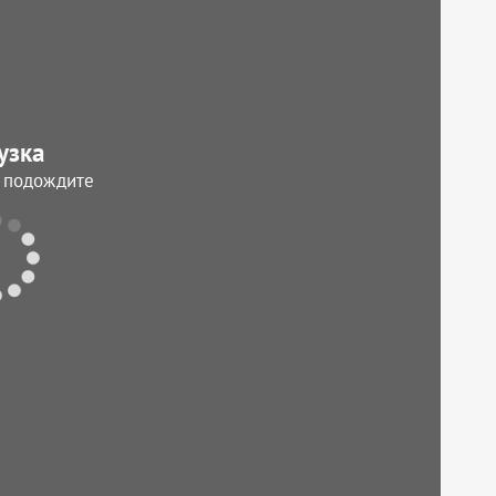
узка
, подождите