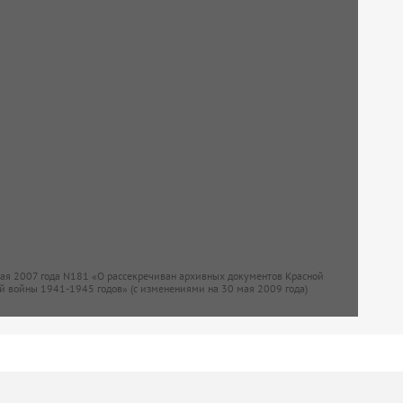
мая 2007 года N181 «О рассекречиван архивных документов Красной
й войны 1941-1945 годов» (с изменениями на 30 мая 2009 года)