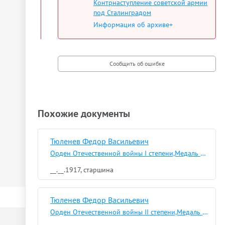
Контрнаступление советской армии
под Сталинградом
Информация об архиве+
Похожие документы
Тюленев Федор Васильевич
Орден Отечественной войны I степени,Медаль «За отвагу»,Орден Красной Звезды,Медаль «За взятие Будапешта»
__.__.1917, старшина
Тюленев Федор Васильевич
Орден Отечественной войны II степени,Медаль «За отвагу»