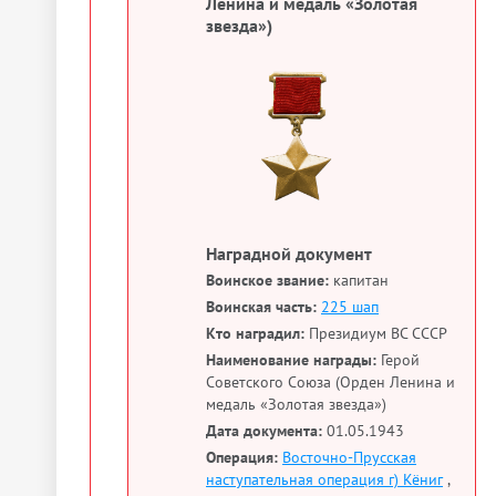
Ленина и медаль «Золотая
звезда»)
Наградной документ
Воинское звание:
капитан
Воинская часть:
225 шап
Кто наградил:
Президиум ВС СССР
Наименование награды:
Герой
Советского Союза (Орден Ленина и
медаль «Золотая звезда»)
Дата документа:
01.05.1943
Операция:
Восточно-Прусская
наступательная операция г) Кёниг
,