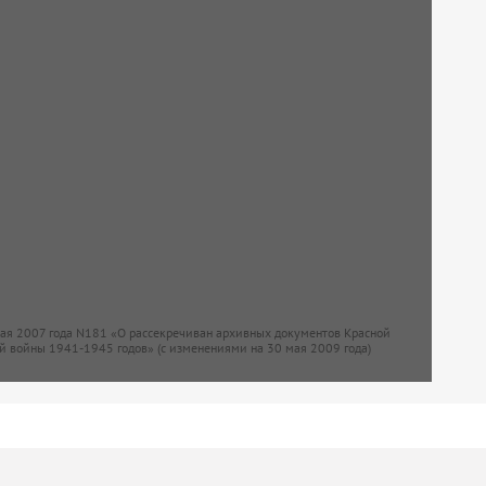
мая 2007 года N181 «О рассекречиван архивных документов Красной
й войны 1941-1945 годов» (с изменениями на 30 мая 2009 года)