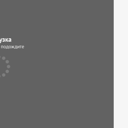
узка
, подождите