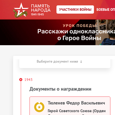
Главная страница
/
Участники войны
/
УЧАСТНИКИ ВОЙНЫ
БОЕВЫЕ О
Тюленев Федор
Васильевич
Действия
Скачать документы
Упоминается в 1 документе:
Выберите документ ниже
1943
Документы о награждении
Тюленев Федор Васильевич
Герой Советского Союза (Орден