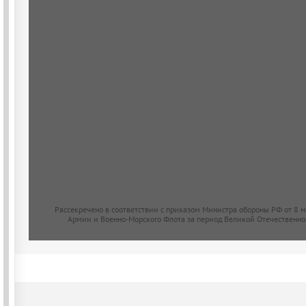
Рассекречено в соответствии с приказом Министра обороны РФ от 8 
Армии и Военно-Морского Флота за период Великой Отечественно