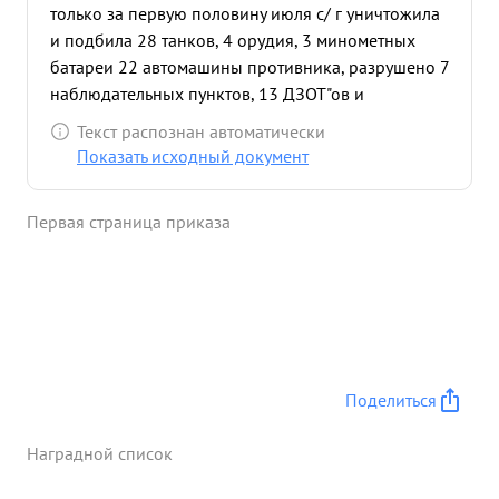
только за первую половину июля с/ г уничтожила
и подбила 28 танков, 4 орудия, 3 минометных
батареи 22 автомашины противника, разрушено 7
наблюдательных пунктов, 13 ДЗОТ"ов и
уничтожено до и полков пехоты противника.
Текст распознан автоматически
Сейчас бригада под командованием
Показать исходный документ
подполковника БРАЗГОЛЯ блестяще выполняет
все поставленные перед неи задачи. За умелое
Первая страница приказа
руководство бригадой подполковник БРАЗГОЛЬ
достоин Правительственной награды орденом
ОТЕЧЕСТВЕННОЙ войны СТУПЕНИ. ...»
Поделиться
Наградной список