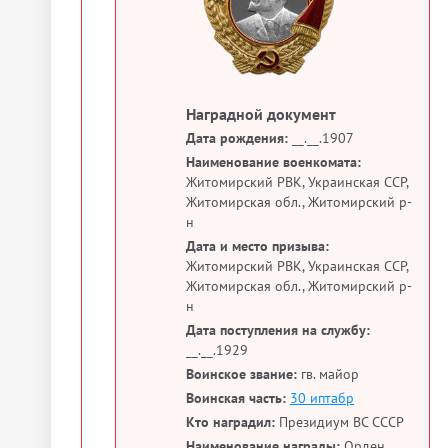
Наградной документ
Дата рождения:
__.__.1907
Наименование военкомата:
Житомирский РВК, Украинская ССР,
Житомирская обл., Житомирский р-
н
Дата и место призыва:
Житомирский РВК, Украинская ССР,
Житомирская обл., Житомирский р-
н
Дата поступления на службу:
__.__.1929
Воинское звание:
гв. майор
Воинская часть:
30 иптабр
Кто наградил:
Президиум ВС СССР
Наименование награды:
Орден