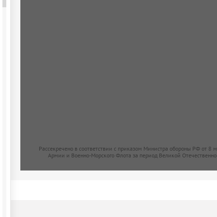
Рассекречено в соответствии с приказом Министра обороны РФ от 8 
Армии и Военно-Морского Флота за период Великой Отечественно