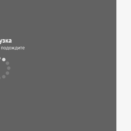
узка
, подождите