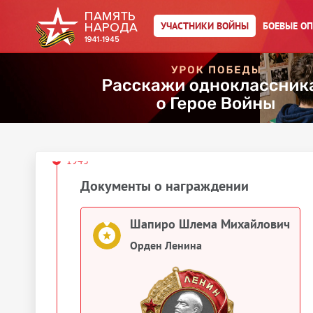
УЧАСТНИКИ ВОЙНЫ
БОЕВЫЕ О
1942
Документы о награждении
Шапиро Шлема Михелевич
Медаль «За оборону
Сталинграда»
1943
Документы о награждении
Шапиро Шлема Михайлович
Орден Ленина