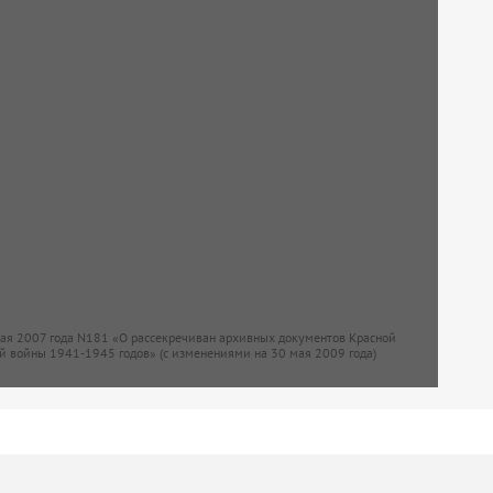
мая 2007 года N181 «О рассекречиван архивных документов Красной
й войны 1941-1945 годов» (с изменениями на 30 мая 2009 года)