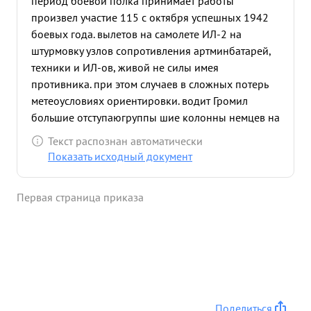
период боевой полка принимает работы
произвел участие 115 с октября успешных 1942
боевых года. вылетов на самолете ИЛ-2 на
штурмовку узлов сопротивления артминбатарей,
техники и ИЛ-ов, живой не силы имея
противника. при этом случаев в сложных потерь
метеоусловиях ориентировки. водит Громил
большие отступаюгруппы шие колонны немцев на
дорогах России, Белоруссии и Польши. Водил
Текст распознан автоматически
большие группы самолетов ИЛ-2 в глубокий тыл
Показать исходный документ
противника на штурмовку промышленных
объектов. за 86 успешных боевых вылетов
Первая страница приказа
награжден орденами г. КРАСНАЯ ЗВЕЗДА" ГЕРОЙ "
КРАСНОЕ ЗНАМЯ ", АЛЕКСАНДРА НЕВСКОГО " и
присвоено звание " СОВЕТСКОГО СОЮЗА ".
Продолжая боевую работу произвел еще 29
боевых вылетов. Как лично сам, так и летчики его
эскадрилии боевые задания выполняют успешно
,получая оценку от командования хорошо и
Поделиться