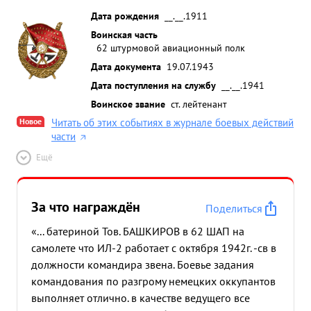
на разведку войск противника, все полеты
Дата рождения
__.__.1911
сопровождались в сложных метеоусловиях ,но
Воинская часть
овладев штурманским делом и техникой
62 штурмовой авиационный полк
пилотирования всегда отлично выполнял
Дата документа
19.07.1943
поставленную задачу командования. При
Дата поступления на службу
__.__.1941
выполнениии боевых заданий самолет тов.
Воинское звание
ст. лейтенант
БАШКИРОВА три раза был подбит зенитным
Новое
Читать об этих событиях в журнале боевых действий
огнем, ,но с поля боях тов. БАШКИРОВ уходил
части
только тогда когда все боеприпасы были
Ещё
израсходованы на голову врага. ...»
За что награждён
Поделиться
«... батериной Тов. БАШКИРОВ в 62 ШАП на
самолете что ИЛ-2 работает с октября 1942г. -св в
должности командира звена. Боевье задания
командования по разгрому немецких оккупантов
выполняет отлично. в качестве ведущего все