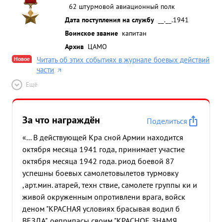
человек живои силы пр-ка. Майор БАШКИРОВ за
62 штурмовой авиационный полк
40 боевых вылетов причинил большой ущерб
Дата поступления на службу
__.__.1941
противнику Им лично уничтожено до 135 солдат
Воинское звание
капитан
и офицеров пр-ка, до 30 пов зок, до 18
Архив
ЦАМО
автомашин.В группе подбито до 4-х танков
подавлен огонь 4-х батареи ЗА и ПА пр-ка
Новое
Читать об этих событиях в журнале боевых действий
части
разрушено, подбито и сажено до 14 жд.вагонов и
1 паровоз. Майор БАШКИРОВ работая штурманом
Ещё
полка, систематически учит молодых летчиков
искусству меткого бомбометания и
За что награждён
самолетовождения в различных условиях. ...»
Поделиться
«... В действующей Кра сной Армии находится
октября месяца 1941 года, принимает участие
октября месяца 1942 года. риод боевой 87
успешны боевых самолетовылетов турмовку
,арт.мин. атарей, техн ствие, самолете группы ки и
живой окруженным опротивлени врага, войск
деном "КРАСНАЯ условиях брасывая водил б
ВЕЗДА", оеприпасы своим "КРАСНОЕ ЗНАМЯ,