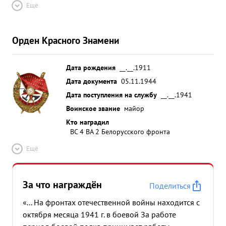
Ещё
Командования тов. БАШК РОВА, эс адрилья
произвела штурмовку аэродромов ж. эш елонов и
важных уз-лись вылетов противника. на лов
Орден Красного Знамени
сопрот в результате боевой работы
подразделения уничтожено извыве анного
Дата рождения
__.__.1911
самолетов 60%.д. вагонов 50 орудий разного
калиб ...»
Дата документа
05.11.1944
Дата поступления на службу
__.__.1941
Воинское звание
майор
Кто наградил
ВС 4 ВА 2 Белорусского фронта
Ещё
За что награждён
Поделиться
«... На фронтах отечественной войны находится с
октября месяца 1941 г. в боевой За работе