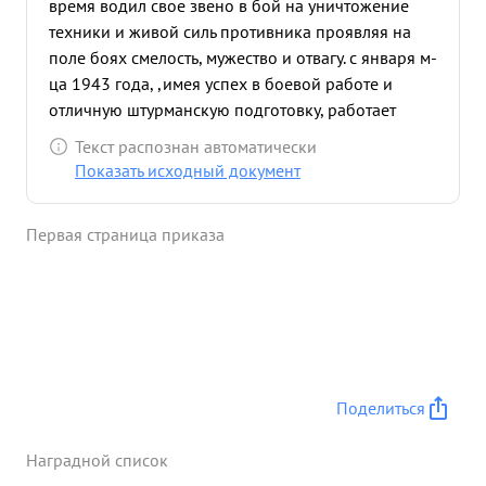
время водил свое звено в бой на уничтожение
техники и живой силь противника проявляя на
поле боях смелость, мужество и отвагу. с января м-
ца 1943 года, ,имея успех в боевой работе и
отличную штурманскую подготовку, работает
командиром АЭ. Эа этот период его эскадрилья
Текст распознан автоматически
отлично выполняет все боевые задания
Показать исходный документ
командования. То. в БАШКИРОВ всегда сам лично
в качестве ведущего водит эскадрилью в бой,
Первая страница приказа
точно вьходит на цель и наносит большой урон в
технике и живой силе противника. За период
командования эскадрильей произведено 115
боевых эффективных самолетовълетов на
самолете ИЛ-2, из них 3 вылета на штурмовку ...»
Поделиться
Наградной список