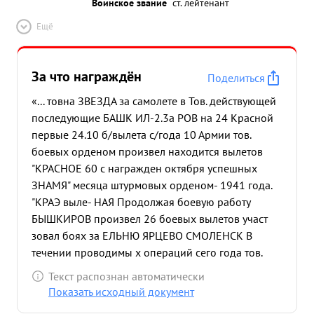
Воинское звание
ст. лейтенант
Ещё
За что награждён
Поделиться
«... товна ЗВЕЗДА за самолете в Тов. действующей
последующие БАШК ИЛ-2.3а РОВ на 24 Красной
первые 24.10 б/вылета с/года 10 Армии тов.
боевых орденом произвел находится вылетов
"КРАСНОЕ 60 с награжден октября успешных
ЗНАМЯ" месяца штурмовых орденом- 1941 года.
"КРАЭ выле- НАЯ Продолжая боевую работу
БЫШКИРОВ произвел 26 боевых вылетов участ
зовал боях за ЕЛЬНЮ ЯРЦЕВО СМОЛЕНСК В
течении проводимы х операций сего года тов.
БАШ СИРОВ ПРОЯВИЛ себя отличным ведущим
Текст распознан автоматически
групп эскадрилий и в целом полка, любую
Показать исходный документ
-независимо от ее прикрытия на земле и в