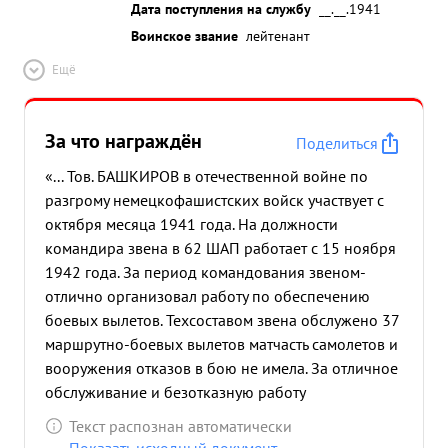
Дата поступления на службу
__.__.1941
Воинское звание
лейтенант
Ещё
За что награждён
Поделиться
«... Тов. БАШКИРОВ в отечественной войне по
разгрому немецкофашистских войск участвует с
октября месяца 1941 года. На должности
командира звена в 62 ШАП работает с 15 ноября
1942 года. За период командования звеном-
отлично организовал работу по обеспечению
боевых вылетов. Техсоставом звена обслужено 37
маршрутно-боевых вылетов матчасть самолетов и
вооружения отказов в бою не имела. За отличное
обслуживание и безотказную работу
материальной части в бою в его звене 3 человека
Текст распознан автоматически
награждены Правите льственными наградами.