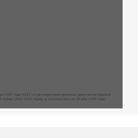
мая 2007 года N181 «О рассекречиван архивных документов Красной
й войны 1941-1945 годов» (с изменениями на 30 мая 2009 года)