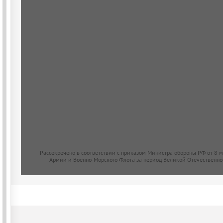
Рассекречено в соответствии с приказом Министра обороны РФ от 8 
Армии и Военно-Морского Флота за период Великой Отечественно