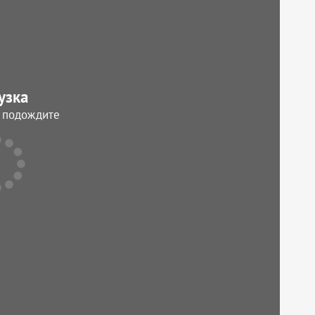
узка
, подождите