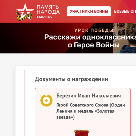
1944
УЧАСТНИКИ ВОЙНЫ
БОЕВЫЕ О
Сведения о личном составе
Березин Иван Николаевич
Военно-пересыльные пункты и
запасные полки
1944
Документы о награждении
Березин Иван Николаевич
Герой Советского Союза (Орден
Ленина и медаль «Золотая
звезда»)