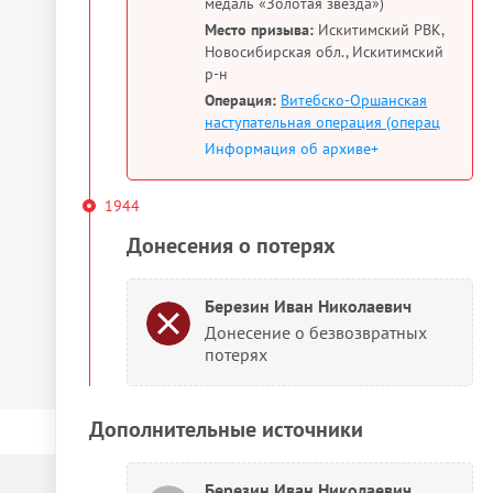
медаль «Золотая звезда»)
Место призыва:
Искитимский РВК,
Новосибирская обл., Искитимский
р-н
Операция:
Витебско-Оршанская
наступательная операция (операц
Информация об архиве+
1944
Донесения о потерях
Березин Иван Николаевич
Донесение о безвозвратных
потерях
Дополнительные источники
Березин Иван Николаевич