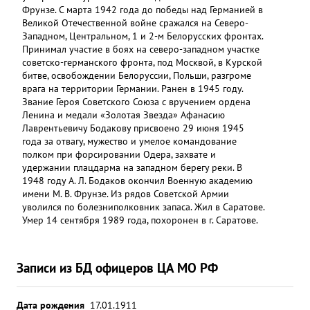
Фрунзе. С марта 1942 года до победы над Германией в
Великой Отечественной войне сражался на Северо-
Западном, Центральном, 1 и 2-м Белорусских фронтах.
Принимал участие в боях на северо-западном участке
советско-германского фронта, под Москвой, в Курской
битве, освобождении Белоруссии, Польши, разгроме
врага на территории Германии. Ранен в 1945 году.
Звание Героя Советского Союза с вручением ордена
Ленина и медали «Золотая Звезда» Афанасию
Лаврентьевичу Бодакову присвоено 29 июня 1945
года за отвагу, мужество и умелое командование
полком при форсировании Одера, захвате и
удержании плацдарма на западном берегу реки. В
1948 году А. Л. Бодаков окончил Военную академию
имени М. В. Фрунзе. Из рядов Советской Армии
уволился по болезни
полковник запаса. Жил в Саратове.
Умер 14 сентября 1989 года, похоронен в г. Саратове.
Записи из БД офицеров ЦА МО РФ
Дата рождения
17.01.1911