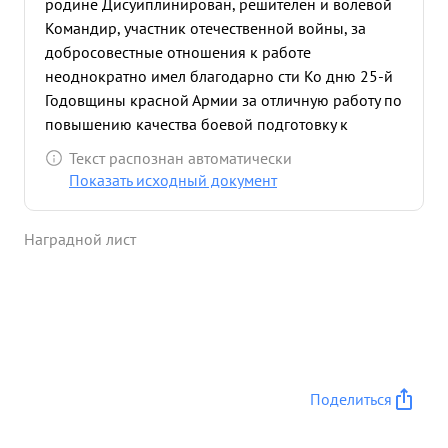
родине Дисуиплинирован, решителен и волевой
Командир, участник отечественной войны, за
добросовестные отношения к работе
неоднократно имел благодарно сти Ко дню 25-й
Годовщины красной Армии за отличную работу по
повышению качества боевой подготовку к
строительст ву и проведению в боевую готовность
Текст распознан автоматически
об боронительных рубежой МЗО - Военным
Показать исходный документ
советом МЗО т Бодаков награжден ценным
подаряем и объявлена благодарность. Батальон,
Наградной лист
которым Командует тов. Бодаков при проверке
Комиссией гитаба Ц.ф. дал отличные и хорошие
показатели по всем видам боевой и
политической подготовки. Рубело оборудован
быстро и хорошо и постоянно находится полной
боевой готовности Батальон сколочен и
полностью подготовлен на выполнение любой
Поделиться
боевой Задачи по борьбе с противником. ...»