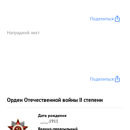
период общего наступления 128 СК-на участки
его батальон действовали 152 и 130 сд, своим
огнем отлично поддерживал дивизии в результате
Поделиться
чего имели большой успех. ...»
Наградной лист
Поделиться
Орден Отечественной войны II степени
Дата рождения
__.__.1911
Военно-пересыльный