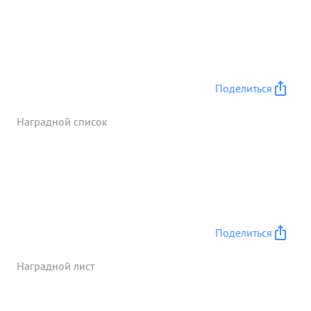
офицеров противника-375,в том числе
офицеров-1 При этом взяты следующие трофеи:
винтовок-362, пулеметов-45, минометов-10,
орудий-33, бронетранспортеровавтомоболей-15,
лошадей242. Кроме этого убито и уничтожено:
Поделиться
офицеров -1% солдат-302, лошадей- 33
винтовок-381 пулеметов-62, минометов-28,
Наградной список
орудий-30 и автомобилей-36 Полк форсоровал
р.Вислу 26.4.45 г. и закрепился на западном
берегу. ...»
Поделиться
Наградной лист