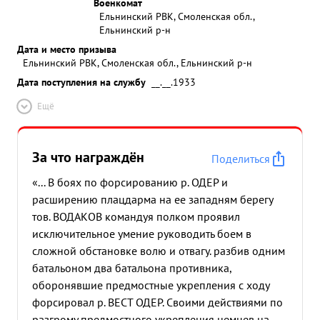
Военкомат
Ельнинский РВК, Смоленская обл.,
Ельнинский р-н
Дата и место призыва
Ельнинский РВК, Смоленская обл., Ельнинский р-н
Дата поступления на службу
__.__.1933
Ещё
За что награждён
Поделиться
«... В боях по форсированию р. ОДЕР и
расширению плацдарма на ее западням берегу
тов. ВОДАКОВ командуя полком проявил
исключительное умение руководить боем в
сложной обстановке волю и отвагу. разбив одним
батальоном два батальона противника,
оборонявшие предмостные укрепления с ходу
форсировал р. ВЕСТ ОДЕР. Своими действиями по
разгрому предмостного укрепления немцев на