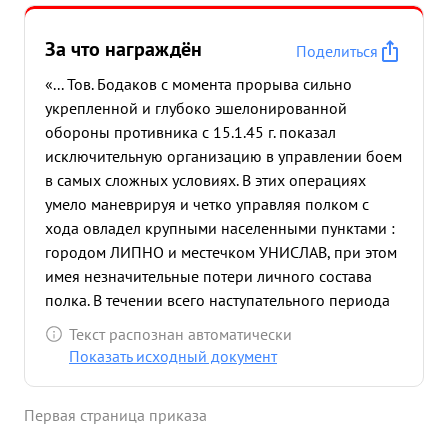
За что награждён
Поделиться
«... Тов. Бодаков с момента прорыва сильно
укрепленной и глубоко эшелонированной
обороны противника с 15.1.45 г. показал
исключительную организацию в управлении боем
в самых сложных условиях. В этих операциях
умело маневрируя и четко управляя полком с
хода овладел крупными населенными пунктами :
городом ЛИПНО и местечком УНИСЛАВ, при этом
имея незначительные потери личного состава
полка. В течении всего наступательного периода
выполнял успешно задачу дня. В трудные минуты
Текст распознан автоматически
боях полка. находился в боевых порядках и
Показать исходный документ
своим личным примером, отвагой и храбростью
увлекал солдат и офицеров на выполнение
Первая страница приказа
поставленной баевой задачи. За период
наступательных операций взято в плен солдат и