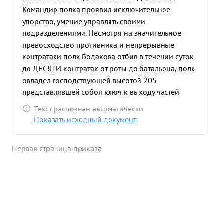
Командир полка проявил исключительное
упорство, умение управлять своими
подразделениями. Несмотря на значительное
превосходство противника и непрерывные
контратаки полк Бодакова отбив в течении суток
до ДЕСЯТИ контратак от роты до батальона, полк
овладел господствующей высотой 205
представлявшей собоя ключ к выходу частей
корпуса к БАЛГИЙСКОМУ МОВО. Тов. Бодаков во
Текст распознан автоматически
время штурма все время находился в батальоне. В
Показать исходный документ
результате боях за высоту 205 8 противник понес
потери до 250 чел. убитыми и ранеными.
Первая страница приказа
Противник оставил на полебоя 25 пулеметов и
около 150 карабинов. ...»