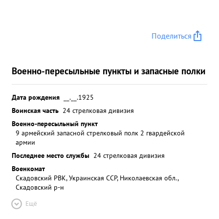
результате смелого и дерзкого маневра
ошеломленный гарнизон форта был вынужден
сдаться где пленено свыше 250 немецких солдат
Поделиться
и офицеров и захвачены большие трофеи.
Достоин присвоения звания ГЕРОЙ СОВЕТСКОГО
СОЮЗА. Достоин присвоения звания ГЕРОЙ
Военно-пересыльные пункты и запасные полки
СОВЕТСКОГО СОРЗА КСМАНДИР 319
СТРЕЛКОВОЙ ДВИНСКОЙ КРАСНОЗНАМЕННОЙ
Дата рождения
__.__.1925
дивизии ГХАРДИИ полковник 103/ ...»
Воинская часть
24 стрелковая дивизия
Военно-пересыльный пункт
9 армейский запасной стрелковый полк 2 гвардейской
армии
Последнее место службы
24 стрелковая дивизия
Военкомат
Скадовский РВК, Украинская ССР, Николаевская обл.,
Скадовский р-н
Ещё