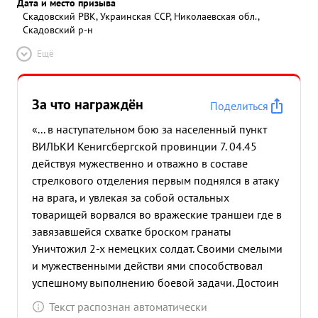
Дата и место призыва
Скадовский РВК, Украинская ССР, Николаевская обл.,
Скадовский р-н
Ещё
За что награждён
Поделиться
«... в наступательном бою за населенный пункт
ВИЛЬКИ Кенигсбергской провинции 7. 04.45
действуя мужественно и отважно в составе
стрелкового отделения первым поднялся в атаку
на врага, и увлекая за собой остальных
товарищей ворвался во вражеские траншеи где в
завязавшейся схватке броском гранаты
Уничтожил 2-х немецких солдат. Своими смелыми
и мужественными действи ями способствовал
успешному выполнению боевой задачи. Достоин
награждения орденом Слава третьей степени. ...»
Текст распознан автоматически