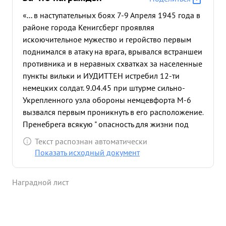
«... в наступательных боях 7-9 Апреля 1945 года в
районе города Кенигсберг проявляя
искоючительное мужество и геройство первым
поднимался в атаку на врага, врывался встраншеи
противника и в неравных схватках за населенные
пункты вильки и ИУДИТТЕН истребил 12-ти
немецких солдат. 9.04.45 при штурме сильно-
Укрепленного узла обороны немцевфорта М-6
вызвался первым проникнуть в его расположение.
Пренебрега всякую " опасность для жизни под
ураганным огнем противника по сигналу в АТАКУ"
Текст распознан автоматически
первым ворвался в ворота форта, где огнем
Показать исходный документ
лиЧного оружия Уничтожил 15-ть немецких
солдат и заставил замолЧать 4 огневые точки Чем
Наградной лист
дал возможность товарищам в плотную
приблизиться к форту в разгар боях заменил
выбывшего командира роты и задачу
поставленную роте успешно выполнил- в