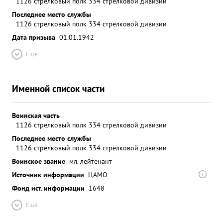
1126 стрелковый полк 334 стрелковой дивизии
взял в млед. За проявленное мужество достоин
Последнее место службы
присвоения звания "ГЕРОЙ СОВЕТ- СКОГО
1126 стрелковый полк 334 стрелковой дивизии
СОЮЗА". командир 1426 сп аниктов ходлов/
Дата призыва
01.01.1942
паседения ...»
Ещё
Именной список части
Воинская часть
1126 стрелковый полк 334 стрелковой дивизии
Последнее место службы
1126 стрелковый полк 334 стрелковой дивизии
Воинское звание
мл. лейтенант
Источник информации
ЦАМО
Фонд ист. информации
1648
Ещё