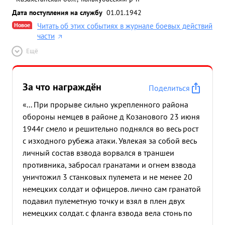
Дата поступления на службу
01.01.1942
Новое
Читать об этих событиях в журнале боевых действий
части
Ещё
За что награждён
Поделиться
«... При прорыве сильно укрепленного района
обороны немцев в районе д Козанового 23 июня
1944г смело и решительно поднялся во весь рост
с изходного рубежа атаки. Увлекая за собой весь
личный состав взвода ворвался в траншеи
противника, забросал гранатами и огнем взвода
уничтожил 3 станковых пулемета и не менее 20
немецких солдат и офицеров. лично сам гранатой
подавил пулеметную точку и взял в плен двух
немецких солдат. с фланга взвода вела стонь по