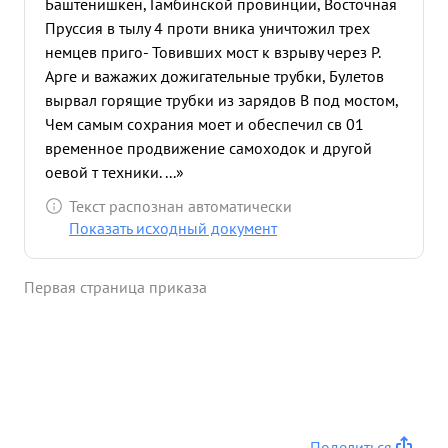
Баштенишкен, Гамбинской провинции, Восточная
Пруссия в тылу 4 проти вника уничтожил трех
немцев приго- Товивших мост к взрыву через Р.
Арге и важажих дожигательные трубки, Булетов
вырвал горящие трубки из зарядов В под мостом,
Чем самым сохрания моет и обеспечил св 01
временное продвижение самоходок и другой
оевой т техники. ...»
Текст распознан автоматически
Показать исходный документ
Первая страница приказа
Поделиться