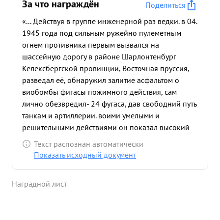
За что награждён
Поделиться
«... Действуя в группе инженерной раз ведки. в 04.
1945 года под сильным ружейно пулеметным
огнем противника первым вызвался на
шассейную дорогу в районе Шарлонтенбург
Келексбергской провинции, Восточная пруссия,
разведал её, обнаружил залитие асфальтом о
виобомбы фигасы пожимного действия, сам
лично обезвредил- 24 фугаса, дав свободний путь
танкам и артиллерии. воими умелыми и
решительными действиями он показал высокий
пример 2 ероизма, смелости и отваги обеспечил и
Текст распознан автоматически
успешное под вижение ди визии Тов. Булатов
Показать исходный документ
достоин высшей правительственной награды
Герой Советского С оюза ...»
Наградной лист