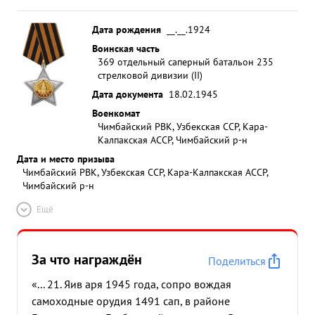
Дата рождения
__.__.1924
Воинская часть
369 отдельный саперный батальон 235
стрелковой дивизии (II)
Дата документа
18.02.1945
Военкомат
Чимбайский РВК, Узбекская ССР, Кара-
Калпакская АССР, Чимбайский р-н
Дата и место призыва
Чимбайский РВК, Узбекская ССР, Кара-Калпакская АССР,
Чимбайский р-н
Ещё
За что награждён
Поделиться
«... 21. Яив аря 1945 года, сопро вождая
самоходные орудия 1491 сап, в районе