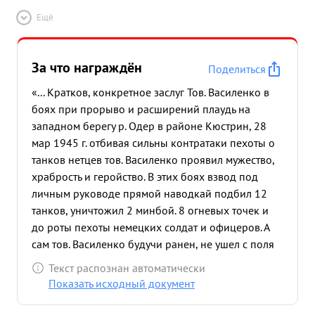
Ещё
За что награждён
Поделиться
«... Кратков, конкретное заслуг Тов. Василенко в
боях при прорыво и расширений плаудь на
западном берегу р. Одер в районе Кюстрин, 28
мар 1945 г. отбивая сильны контратаки пехоты о
танков нетцев тов. Василенко проявил мужество,
храбрость и геройство. В этих боях взвод под
личным руководе прямой наводкай подбил 12
танков, уничтожил 2 минбой. 8 огневых точек и
до роты пехоты немецких солдат и офицеров. А
сам тов. Василенко будучи ранен, не ушел с поля
боя, встал 30 орудие вместо выбывшего расчета,
Текст распознан автоматически
подбил 4 немецких танко, уничтожил 3
Показать исходный документ
пулеметных точки и до взвода немцев. 12
контратак было отбито взводом т. Василенко,