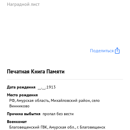
Наградной лист
рубеж был удержан Подразделение тов. Василен,
дисциплинированое, чрезвычайных происшест
всей не имеет. За проявленное мужество и
геройство тов. Василенко достоин присв-ения
звания верой Советского Союза" изуаде ...»
Поделиться
Печатная Книга Памяти
Дата рождения
__.__.1913
Место рождения
РФ, Амурская область, Михайловский район, село
Винниково
Причина выбытия
пропал без вести
Военкомат
Благовещенский ГВК, Амурская обл., г. Благовещенск