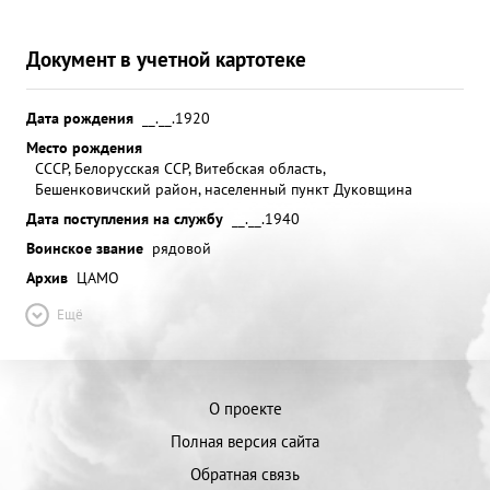
Сам своим личным примером показывал образцы
работы по-гвардейски мужественно продолжжал
Документ в учетной картотеке
работу во время многократных налетов
вражеской авиации. Рота тов. Высогорец первая 3
Дата рождения
__.__.1920
акончила свою с задание по постройке моста, чем
Место рождения
обе лечила до фочное окончани всего моста
СССР, Белорусская ССР, Витебская область,
через реку Висла. христ ствую о присвоении
Бешенковичский район, населенный пункт Дуковщина
гвардии капитану ВЫСОГОРЕЦ М.А. знанивается
Дата поступления на службу
__.__.1940
СОВЕТСКОГО СОЮЗА. ...»
Воинское звание
рядовой
Архив
ЦАМО
Ещё
О проекте
Полная версия сайта
Обратная связь