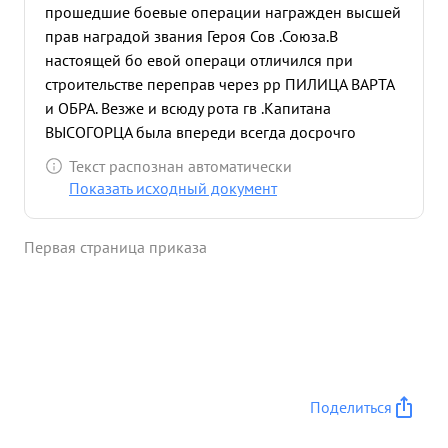
прошедшие боевые операции награжден высшей
прав наградой звания Героя Сов .Союза.В
настоящей бо евой операци отличился при
строительстве переправ через рр ПИЛИЦА ВАРТА
и ОБРА. Везже и всюду рота гв .Капитана
ВЫСОГОРЦА была впереди всегда досрочго
качественно выполняла задание командования. р
Текст распознан автоматически
Барту пришлось форсировать в раза. Все 3 раза,
Показать исходный документ
батальон строил мосты под грузы 60 т. под
непосредств енным воздействием авиации и арт
Первая страница приказа
-мином.огнем противни ка.Сам командир роты
всегда был впереди своих бойцов организуя в
трудные минуты воодушевляя и помогая
отдельным отстающим подразделениям.При стр-
ве переправ через р. ВАРТА в р-не ЧАПУРЫ
фашистские стервятники пытались сорвать работу
деюрелизуя садер своим постояннымин налетами
Поделиться
на переправу Гв Капитан Высогорец всегда был
на СВО ем посту и с ап сры видя бесстрашие