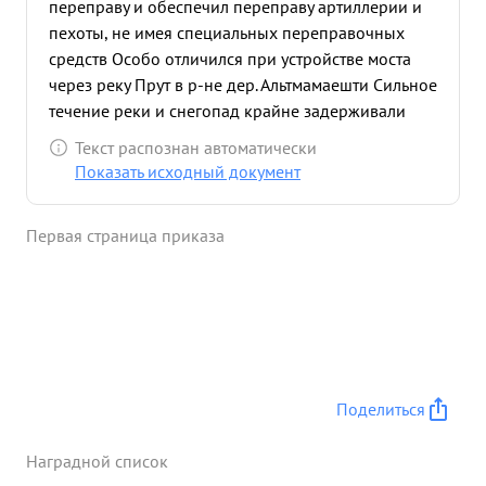
переправу и обеспечил переправу артиллерии и
пехоты, не имея специальных переправочных
средств Особо отличился при устройстве моста
через реку Прут в р-не дер. Альтмамаешти Сильное
течение реки и снегопад крайне задерживали
устройство моста.Требовалось производить работу
Текст распознан автоматически
стоя в воде. Тов. Высогорец сам войдя в воду стап
Показать исходный документ
устанавливать опору Это послужило примером
для командиров и бойцов Два взвода его роты в
Первая страница приказа
течение 10 часов работали непосредственно в
воде, чем обеспечили досрочную постройку моста
и дали возможность своевременно переправить
боевую технику. ...»
Поделиться
Наградной список