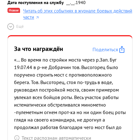
Дата поступления на службу
__.__.1940
Новое
Читать об этих событиях в журнале боевых действий
части
Ещё
За что награждён
Поделиться
«... Во время по стройки моста через р.Зап. Буг
19.07.44 в р-не Добрачин тов. Высогорец было
поручено строить мост с противоположного
берега. Тов. Высоторец, стоя по-трудь в воде,
руководил постройкой моста, своим примером
увлекал всех бойцов роты. Весь участок работы
истематически обстреливался минометно
-пулеметным огнем прот-ка но ни один боец роты
глядя на своего командира, не дрогнул а
продолжал работав благодаря чего мост был до
фочно окончен. При по стройке мо ста через
Текст распознан автоматически