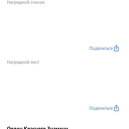
Наградной список
своего командира, во время нал етов с ставались
на своих местах досрочно выполнили поручение
задание и переправилитехнику на против
сположный берег. При строительстве переправы
через р. ОБРА в р-не АЛЬТ МЕРОШНИЕЕЛЬ
противник прямой наводкой бил 17 строющемуся
мосту ,но саперы гв капитана ВЫСОГОРЕЦ
Поделиться
воодушевленные своим командиром не смотря
на потери продолжали забив ать свои выполняя
Наградной лист
задание командо ания. Такие-же анологичные
примеры можно привести и из стр-ва ряда других
переправ. ...»
Поделиться
Орден Красного Знамени