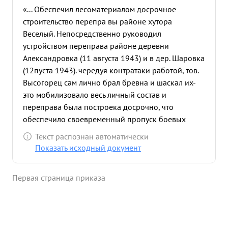
«... Обеспечил лесоматериалом досрочное
строительство перепра вы районе хутора
Веселый. Непосредственно руководил
устройством переправа районе деревни
Александровка (11 августа 1943) и в дер. Шаровка
(12пуста 1943). чередуя контратаки работой, тов.
Высогорец сам лично брал бревна и шаскал их-
это мобилизовало весь личный состав и
переправа была построека досрочно, что
обеспечило своевременный пропуск боевых
машин. 13.08.43г сам лично вместе с бойцами
Текст распознан автоматически
ползая по плоступск под бомбежкой,
Показать исходный документ
артелерийско- минометным огнет противника
заминировал танко проходимые места. 20. 08. 43
Первая страница приказа
г. выполняя задания Коменданта штарма, за
отличное выполнение задания получил
благодарность ...»