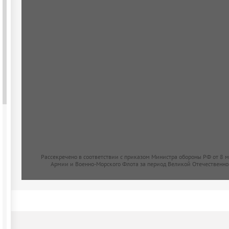
Рассекречено в соответствии с приказом Министра обороны РФ от 8 
Армии и Военно-Морского Флота за период Великой Отечественно