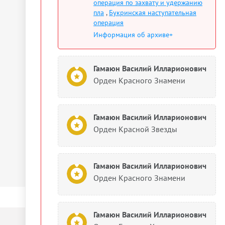
операция по захвату и удержанию
пла
,
Букринская наступательная
операция
Информация об архиве+
Гамаюн Василий Илларионович
Орден Красного Знамени
Гамаюн Василий Илларионович
Орден Красной Звезды
Гамаюн Василий Илларионович
Орден Красного Знамени
Гамаюн Василий Илларионович