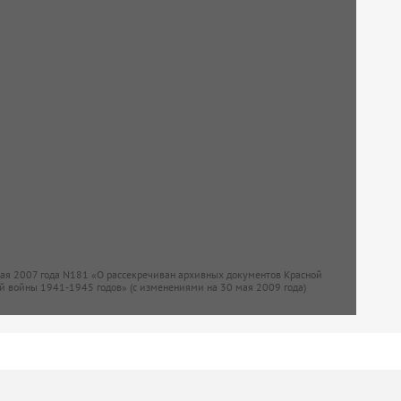
мая 2007 года N181 «О рассекречиван архивных документов Красной
й войны 1941-1945 годов» (с изменениями на 30 мая 2009 года)