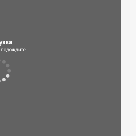
узка
, подождите