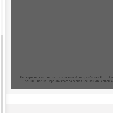
Рассекречено в соответствии с приказом Министра обороны РФ от 8 
Армии и Военно-Морского Флота за период Великой Отечественно