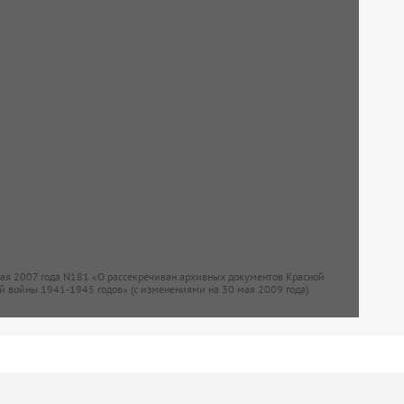
мая 2007 года N181 «О рассекречиван архивных документов Красной
й войны 1941-1945 годов» (с изменениями на 30 мая 2009 года)