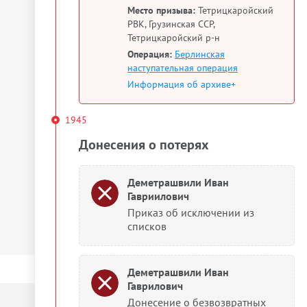
Место призыва:
Тетрицкаройский
РВК, Грузинская ССР,
Тетрицкаройский р-н
Операция:
Берлинская
наступательная операция
Информация об архиве+
1945
Донесения о потерях
Деметрашвили Иван
Гавриилович
Приказ об исключении из
списков
Деметрашвили Иван
Гаврилович
Донесение о безвозвратных