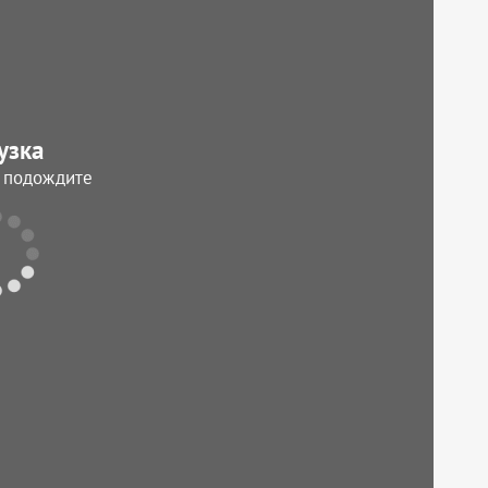
узка
, подождите