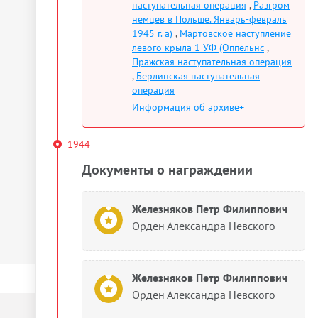
наступательная операция
,
Разгром
немцев в Польше. Январь-февраль
1945 г. а)
,
Мартовское наступление
левого крыла 1 УФ (Оппельнс
,
Пражская наступательная операция
,
Берлинская наступательная
операция
Информация об архиве+
1944
Документы о награждении
Железняков Петр Филиппович
Орден Александра Невского
Железняков Петр Филиппович
Орден Александра Невского