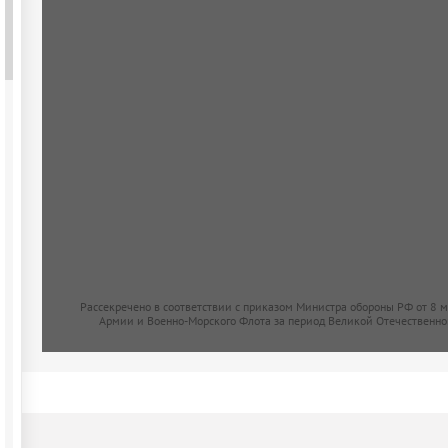
Рассекречено в соответствии с приказом Министра обороны РФ от 8 
Армии и Военно-Морского Флота за период Великой Отечественно