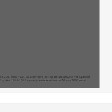
мая 2007 года N181 «О рассекречиван архивных документов Красной
й войны 1941-1945 годов» (с изменениями на 30 мая 2009 года)