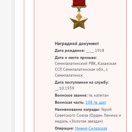
Наградной документ
Дата рождения:
__.__.1918
Дата и место призыва:
Семипалатинский РВК, Казахская
ССР, Семипалатинская обл., г.
Семипалатинск
Дата поступления на службу:
__.10.1939
Воинское звание:
гв. капитан
Воинская часть:
108 гв. шап
Наименование награды:
Герой
Советского Союза (Орден Ленина и
медаль «Золотая звезда»)
Операция:
Нижне-Силезская