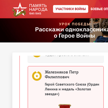
Железняков Петр Филиппович
Орден Красной Звезды
УЧАСТНИКИ ВОЙНЫ
БОЕВЫЕ О
Железняков Петр Филиппович
Орден Красного Знамени
Железняков Петр Филиппович
Орден Красного Знамени
Железняков Петр
Филиппович
Герой Советского Союза (Орден
Ленина и медаль «Золотая
звезда»)