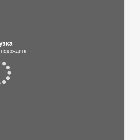
узка
, подождите