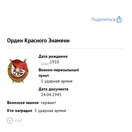
подбил все три пулемета, тов. Кольцов сумел из
трех разбитых пулеметов собрать один, огнем,
Поделиться
которого скосил первую горую наступающую
цени противника и заставил залечь. Так он
отразил 7 контратак противника, уничтовжив при
Орден Красного Знамени
этом 65 не мецких солдат, что дало возможность
удержать За плацдарм на западном берегу реки
Одер. ...»
Дата рождения
__.__.1910
Военно-пересыльный
пункт
5 ударная армия
Дата документа
24.04.1945
Воинское звание
сержант
Кто наградил
5 ударная армия
Ещё