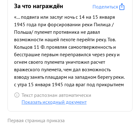
За что награждён
Поделиться
«... подвига или заслуг ночь с 14 на 15 января
1945 года при форсировании реки Пилица /
Польша/ пулемет противника не давал
возможности нашей пехоте перейти реку. Тов.
Кольцов 11 Ф. проявляя самоотверженность и
бесстрашие первым переправился через реку и
огнем своего пулемета уничтожил расчет
вражеского пулемета, чем дал возможность
взводу занять плацдарм на западном берегу реки.
с утра 15 января 1945 года враг под прикрытием
20 танков и самоходных пушек в районе
Текст распознан автоматически
населенного пункта Броцишев перешел в
Показать исходный документ
контратаку , с целью сбросить наши
подразделения с занятого плацдарма. Тов.
Первая страница приказа
Кольцов понимая серьезность создавшейся
боевой обстановки, решил умереть, не сдавать
занимаемой позиции. Под ожесточенным