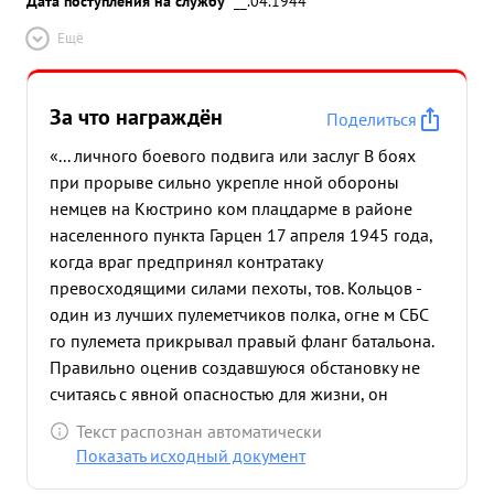
Дата поступления на службу
__.04.1944
Ещё
За что награждён
Поделиться
«... личного боевого подвига или заслуг В боях
при прорыве сильно укрепле нной обороны
немцев на Кюстрино ком плацдарме в районе
населенного пункта Гарцен 17 апреля 1945 года,
когда враг предпринял контратаку
превосходящими силами пехоты, тов. Кольцов -
один из лучших пулеметчиков полка, огне м СБС
го пулемета прикрывал правый фланг батальона.
Правильно оценив создавшуюся обстановку не
считаясь с явной опасностью для жизни, он
выдвинулся вперед и огнем во фланг противнику
Текст распознан автоматически
уничтожил 85 немецких солдат ,благодаря чему
Показать исходный документ
контратака была отбита. Преследуя врага, наша