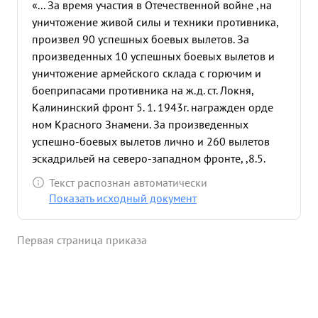
«... За время участия в Отечественной войне ,на
уничтожение живой силы и техники противника,
произвел 90 успешных боевых вылетов. За
произведенных 10 успешных боевых вылетов и
уничтожение армейского склада с горючим и
боеприпасами противника на ж.д. ст. Локня,
Калининский фронт 5. 1. 1943г. награжден орде
ном Красного Знамени. За произведенных
успешно-боевых вылетов лично и 260 вылетов
эскадрильей на северо-западном фронте, ,8.5.
1943г. награжден орденом Отечественной войны
Текст распознан автоматически
1-й Степени. После получения 2-й награды
Показать исходный документ
произвел еще 44 успешных боевых вылета, а
эскадрилья под его командованием 515 вылетов,
Первая страница приказа
имея 4 боевых потери. Участвуя в боевых
операциях на Белгородско-Курском,
Харьковском, Черкасском, Кременчугском, Ясском
и Львовском направлениях боевые действия
эскадрильи гвардии капитана Королева