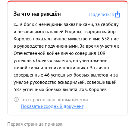
За что награждён
Поделиться
«... в боях с немецкими захватчиками, за свободу
и независимость нашей Родины, гвардии майор
Королев показал личное мужество и уме 558 ние
в руководстве подчиненными. За время участия в
Отечественной войне лично совершил 109
успешных боевых вылетов, на уничтожение
живой силы и техники противника. За лично
совершенные 46 успешных боевых вылетов и за
умелое руководство эскадрильей, совершившей
582 успешных боевых вылета ,тов. Королев
награжден орденом Красное Знамя, орденом
Текст распознан автоматически
Отечественной войны 1-й степени, и орденом
Показать исходный документ
Александра Невского. После получения
последней Правительственной награды, гвардии
Первая страница приказа
майор Королев лично совершил еще 63
успешных боевых вылета. Эскадрилья под его