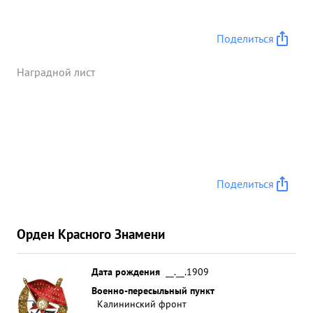
промыслы ПЛОЕШТИ (Румыния) ночью. в составе
804 БАП совершил 6 боевых вылетов на
Калининском фронте, днем. За мужество и отвагу
Поделиться
при выполнении боевого задания за нанесенный
материальный ущерб противнику тов. КОРОЛЕВ
Наградной лист
достоин представления к Правительственной
награде ордену "КРАСНОГО ЗНАМЕНИ". ...»
Поделиться
Орден Красного Знамени
Дата рождения
__.__.1909
Военно-пересыльный пункт
Калининский фронт