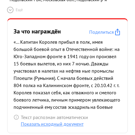
Ещё
За что награждён
Поделиться
«... Капитан Королев прибыл в полк, имея
большой боевой опыт в Отечественной войне: на
Юго-Западном фронте в 1941 году он произвел
15 боевых вылетов, из них 7 ночью. Дважды
участвовал в налетах на нефтяв ные промыслы
Плоешти (Румыния). С начала боевых действий
804 полка на Калининском фронте, с 20.10.42 г. т.
Королев показал себя, как отважного и смелого
боевого летчика, личным примером увлекающего
подчиненный ему состав эскадриль на боевые
подвиги. Многократно водил он свою эскадрилью
Текст распознан автоматически
на уничтожение живой силы и техники
Показать исходный документ
противника. Действуя на Калининском фронте,