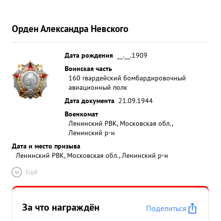
лучший командир эскадрильи, капитан Королев в
конце февраля 1943 года выдвинут на должность
Орден Александра Невского
командира авиаполка. ...»
Дата рождения
__.__.1909
Воинская часть
160 гвардейский бомбардировочный
авиационный полк
Дата документа
21.09.1944
Военкомат
Ленинский РВК, Московская обл.,
Ленинский р-н
Дата и место призыва
Ленинский РВК, Московская обл., Ленинский р-н
Ещё
За что награждён
Поделиться