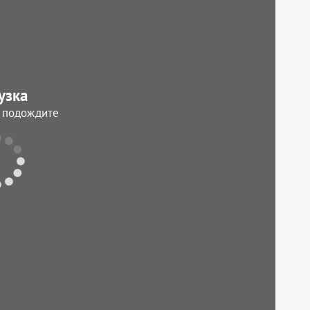
узка
, подождите