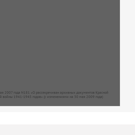
мая 2007 года N181 «О рассекречиван архивных документов Красной
й войны 1941-1945 годов» (с изменениями на 30 мая 2009 года)