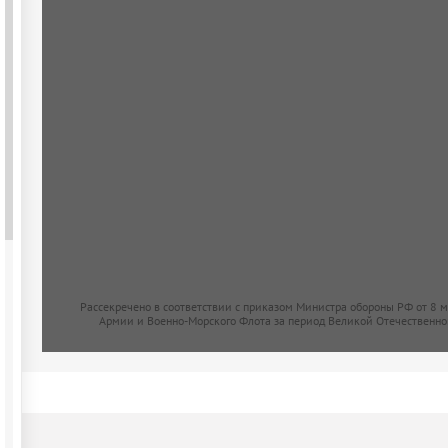
Рассекречено в соответствии с приказом Министра обороны РФ от 8 
Армии и Военно-Морского Флота за период Великой Отечественно