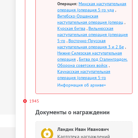
Операция:
Минская наступательная
операция (операция 5-го уда
,
Витебско-Оршанская
наступательная операция (операц
,
Курская битва
,
Вильнюсская
наступательная операция (операция
5-го
,
Восточно-Прусская
наступательная операция 3 и 2 Бе
,
Нижне-Силезская наступательная
операция
,
Битва под Сталинградом.
Оборона советских войск
,
Каунасская наступательная
операция (операция 5-го
Информация об архиве+
1945
Документы о награждении
Ландик Иван Иванович
Картотека награждений