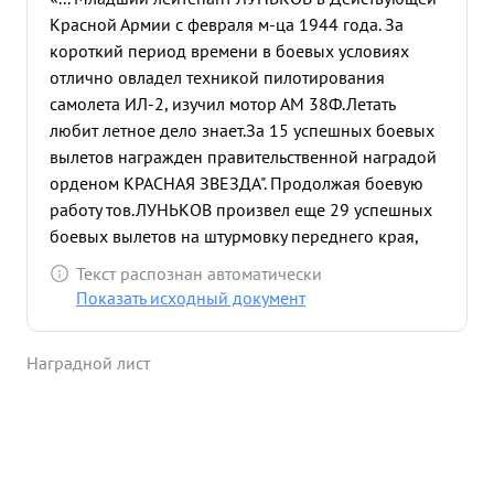
Красной Армии с февраля м-ца 1944 года. За
короткий период времени в боевых условиях
отлично овладел техникой пилотирования
самолета ИЛ-2, изучил мотор АМ 38Ф.Летать
любит летное дело знает.За 15 успешных боевых
вылетов награжден правительственной наградой
орденом КРАСНАЯ ЗВЕЗДА". Продолжая боевую
работу тов.ЛУНЬКОВ произвел еще 29 успешных
боевых вылетов на штурмовку переднего края,
отходящих войск и техники противника,
Текст распознан автоматически
проявляя при этом мужество героизм и отвагу
Показать исходный документ
сочитая все это с умением и находчивостью над
полеш боя. Так например:- 2.8.44г. в составе 4-х
Наградной лист
самолетов ИЛ2 ведущим второй пары летал на
уничтожение живой силы и техники противника в
районе СТАРА КАМИОНКА ЛАВЕНТНИК и помяны,
не смотря на сильный ЗА и МЗА противника
группа с высоты 1150 мет.д пикированием до 400