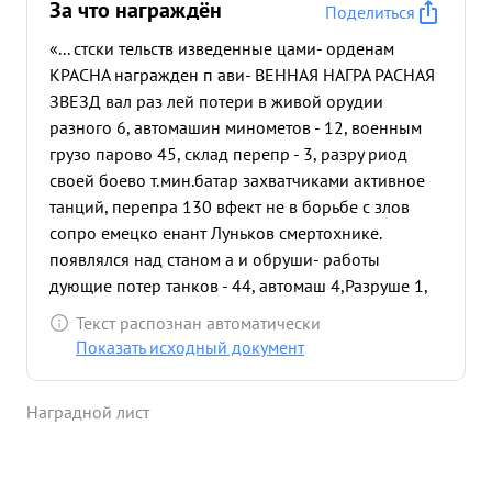
За что награждён
Поделиться
«... стски тельств изведенные цами- орденам
КРАСНА награжден п ави- ВЕННАЯ НАГРА РАСНАЯ
ЗВЕЗД вал раз лей потери в живой орудии
разного 6, автомашин минометов - 12, военным
грузо парово 45, склад перепр - 3, разру риод
своей боево т.мин.батар захватчиками активное
танций, перепра 130 вфект не в борьбе с злов
сопро емецко енант Луньков смертохнике.
появлялся над станом а и обруши- работы
дующие потер танков - 44, автомаш 4,Разруше 1,
жел.до ладает большим заторским алями -18 чело
Текст распознан автоматически
и летчики большим 1 желанием. не теряется,
Показать исходный документ
настойчив инимает разумн руппой. Ле налеты на
сильн Участв боизм в отличное выпол благодарн
Наградной лист
ревых задания Командующего 4 нокоман
нижеописуемые примеры, показ ющие личную
храбрость скими захватчиками тельной года,