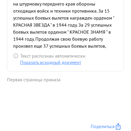
на штурмовку переднего края обороны
Эфективность боевых действий тов. ЛУНЬКОВА
отходящих войск и техники противника. За 15
подтверждают истребители непосредственного
успешных боевых вылетов награжден орденом "
сопровождения 172 ИАП и 49 КИАП и экипажи
КРАСНАЯ ЗВЕЗДА " в 1944 году. За 29 успешных
ИЛ-2. ЗА ОТЛИЧНОЕ ВЫПОЛНЕНИЕ БОЕВЫХ
боевых вылетов орденом " КРАСНОЕ ЗНАМЯ " в
ЗАДАНИЙ НА ИРОНТЕ БОРЬВЫ с НЕМЕЦКИМИ
1944 году. Продолжая свою боевую работу
проявлении при этом ГЕРОЙЗМА МУЖЕСТВА и
произвел еще 37 успешных боевых вылетов,
ОТВАГИ ...»
проявляя при этом мужество и оквагу. Например -
Текст распознан автоматически
29.09.44 года командованием полка была
Показать исходный документ
поставлена боевая задача уничтожить танко-
сборочные мастерские, расположенные в тылу
Первая страница приказа
противника в районе НАСАЖЕВО-ВОРОВЕ. в
составе 15 самолетов ИЛ-2 ведущим пары
вылетел на выполнение сложного боевого
задания мл. лейтенант ЛУНЬКОВ. При подходе к
цели группа штурмовиков была обстреляна
сильным огнем зенитной артиллерии противника.
Умело маневрируя в разрывах снарядов,
Поделиться
применяя методы отличной техники