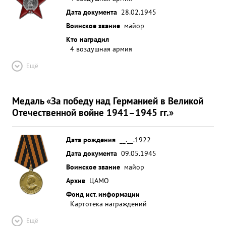
лошадей , Полевых орудий, 2 танка, 2 зенитных
Дата документа
28.02.1945
орудия и до 40 человек живой силы противника.
Воинское звание
майор
Эффективность боевых вылетов лейтенанта
Кто наградил
ЛУНЬКОВА под тверждают истребители со
4 воздушная армия
провождения и экипажи штурмовиков. ...»
Ещё
Медаль «За победу над Германией в Великой
Отечественной войне 1941–1945 гг.»
Дата рождения
__.__.1922
Дата документа
09.05.1945
Воинское звание
майор
Архив
ЦАМО
Фонд ист. информации
Картотека награждений
Ещё