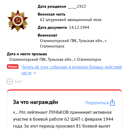
взорван склад с боеприпасами и горючем. После
Дата рождения
__.__.1922
выполнения боевого задания все самолеты
Воинская часть
вернулись на свой аэродром. 14.8.1944 года
62 штурмовой авиационный полк
перед группой в которую входил младший
Дата документа
14.12.1944
лейтенант ЛУНЬКОВ была поставлена задача-
Военкомат
уничтожать войска и технику противника в
Сталиногорский ГВК, Тульская обл., г.
районе зап. ОСОВЕЦ и на зап.берегу реки БЕБЖА
Сталиногорск
группа в составе 4-х ИЛ-2 вышла точно на
Дата и место призыва
Сталиногорский ГВК, Тульская обл., г. Сталиногорск
заданную цель и с Н-1100 мет.с пикированием до
400 ме произвела 2 захода по заданной цели. в
Новое
Читать об этих событиях в журнале боевых действий
части
результате бомбардировочно-штурмовых ударов
уничтожено и повреждено: до в автомашин до 2-
Ещё
х орудий эл рассеяно и уничтожно до 60 чел.
живой "СТРЕЛА. силы противника и подожжена
деревня СОСНЯ Станция наведения передала-
За что награждён
Поделиться
работали хорошо-идите домой наши войска
«... Мл. лейтенант ЛУНЬКОВ принимает активное
заняли Г.ОСОВЕЦ. При выполнении боевых
участие в боевой работе 62 ШАП с февраля 1944
заданий тов.ЛУНЬКОВ ведет себя смело и дерзно,
года. За этот период произвел 81 боевой вылет
боевые задания выполняет на хорошо и отлично.