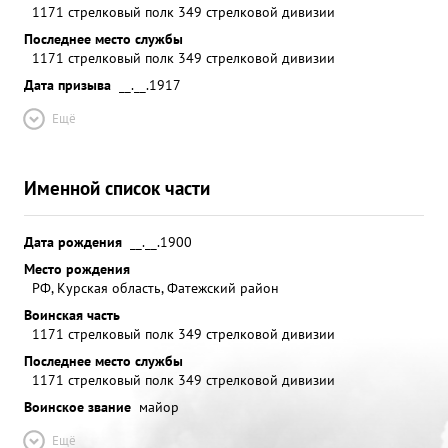
1171 стрелковый полк 349 стрелковой дивизии
и уничтожил береговое охранение и захватил
Последнее место службы
селение Сошиновка. С рассветом противник
1171 стрелковый полк 349 стрелковой дивизии
подтянув значительные силы трижды
Дата призыва
__.__.1917
контратаковал малочисленный отряд
подполковника ОРЛОВА. Атаки были отбиты с
Ещё
большим уроном для противника. Отряд
закрепился на небольшом плацдарме и этим
Именной список части
обеспечил возможность форсирования Днепра
основным силам дивизии. 27.9:43 года весь полка
подполковника Орлова переправился на правый
Дата рождения
__.__.1900
берег.В течение 27-28.9.43 года превосходящие
Место рождения
силы противника неоднократно пытались
РФ, Курская область, Фатежский район
прорвать оборону и опрокинуть Командир
Воинская часть
1171 стрелковый полк 349 стрелковой дивизии
(начальник) 509 стрелковый полка в Днепр. Во
время одной из контратак противник
Последнее место службы
1171 стрелковый полк 349 стрелковой дивизии
подпрекрытием шквального огня артиллерии
Воинское звание
минометов и пулеметов потеснил передовые
майор
подразделения полка. Создалась чрезвычайно
Ещё