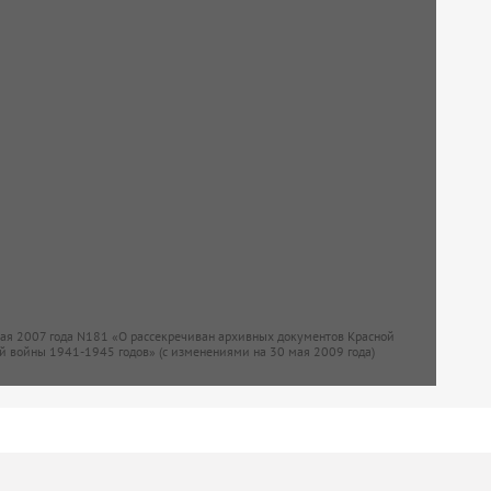
мая 2007 года N181 «О рассекречиван архивных документов Красной
й войны 1941-1945 годов» (с изменениями на 30 мая 2009 года)