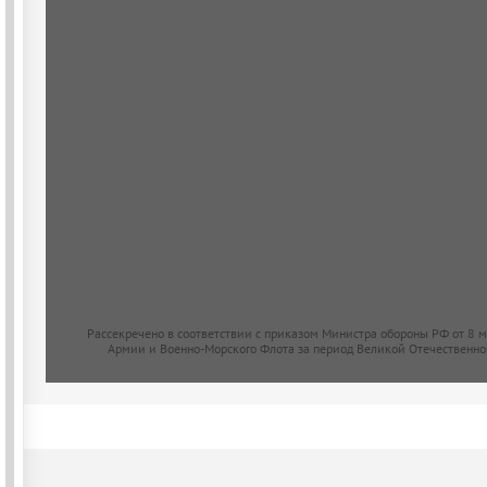
Рассекречено в соответствии с приказом Министра обороны РФ от 8 
Армии и Военно-Морского Флота за период Великой Отечественно