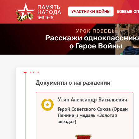
Год рождения:
__.__.1906
УЧАСТНИКИ ВОЙНЫ
БОЕВЫЕ О
Действия
Скачать документы
Упоминается в 1 документе:
Выберите документ ниже
1943
Документы о награждении
Утин Александр Васильевич
Герой Советского Союза (Орден
Ленина и медаль «Золотая
звезда»)