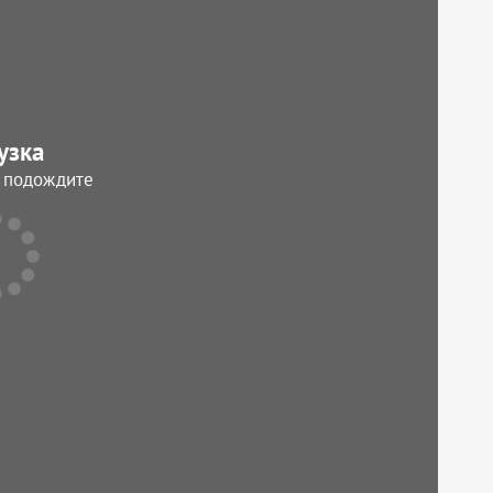
узка
, подождите