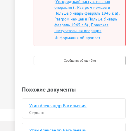
(Ужгородская) наступательная
операция (
,
Разгром немцев в
Польше. Январь-февраль 1945 г. а)
,
Разгром немцев в Польше. Январь-
февраль 1945 г. б)
,
Пражская
наступательная операция
Информация об архиве+
Похожие документы
Утин Александр Васильевич
Сержант
Утин Александр Васильевич