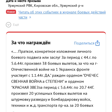
Дата и место призыва
Уржумский РВК, Кировская обл., Уржумский р-н
Новое
Читать об этих событиях в журнале боевых действий
части
Ещё
За что награждён
Поделиться
«... . Праткое, конкретное изложение личного
боевого подвига или заслуг За период с 44.г. по
5.6.44г. произвел 38 боевых вылетов, за что на г-
Отечественной войне на 1 Украинск фронте
участвует с 1.1.44г. ДА." ражден орденом "ОЧЕЧЕС
СВЕННАЯ ВОЙНА а СТЕПЕНИ" и орденом
"КРАСНАЯ ЗВЕЗза период с 5.6.44г. по 20.7 44Г.
произвел 20 успешных боевых вылетов на
штурмовку разведку и бомбардировку войск,
техники и ж.д. транспорта пр-ка. за 20 боевых
вылетов тов. широких нанес пр-ку большой урон: