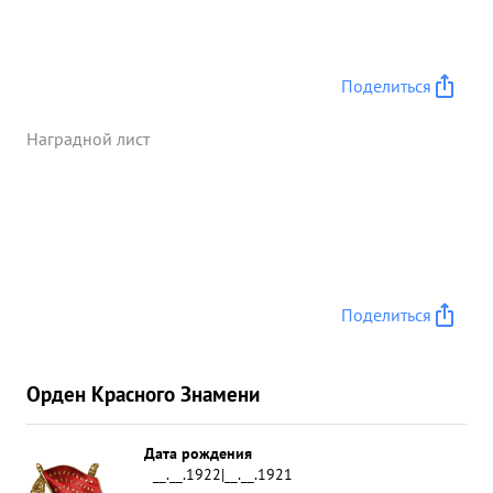
автомашину, 2 орудие и до 10 солдат и офицеров
пр-ка. Уходя от цели был атакован ДВУМЯ по-
ребителями пр-ка ,ко торые своим огнем
повредили лопасль Винта стало рясти мотор, но
Поделиться
ТОВ.ШИРСКИХ благополучно довел самолет до
своего аэродрома. 15.4.44г. два раза летал на
Наградной лист
штурмовку анков и техники пр-ка в р-н
ГОРОДЫШЕ-ПЛ АЗЫЧА-ДЕНИСУВ. В результате
атаки двумя заходами при сильном противодейс
Вии ЗА пр-ка было Уничтожено 1 танк 2
автомашины и до 8 солдат и офицеров пр-ка.
Результат под вержден другими экипажами. тов.
Поделиться
ШИРОКИХ в боях с немецкими захватчиками
проявил мужество и оувагу. ...»
Орден Красного Знамени
Дата рождения
__.__.1922|__.__.1921