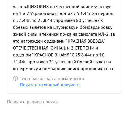
«... тов.ШИХОКИХ во чественной воине участвует
на 1 и 2 Украинских фронтах с 5.1.44г. За период
с 5.1.44г. по 25.8.44г. произвел 80 успешных
боевых вылетов на штурмовку и бомбардировку
живой силы и техники пр-ка на самолете ИЛ-2, за
что награжден орденами " КРАСНАЯ ЗВЕЗДА"
ОТЕЧЕСТВЕННАЯ ЮИНА 1 и 2 СТЕПЕНИ и
орденом " КРАСНОЕ ЗНАМЯ" С 25.8.44г. по 10
11.44г. про извел 21 успешный боевой вылет на
шт турмовку и бомбардию воиск противника на с-
те ИЛ-2. За эти 21 боевой вылет В.ШИРОКИХ
Текст распознан автоматически
нанес о громный ущерб пр-ку в живой силе и
Показать исходный документ
технике: уничтожил 5 танков, разбил 4 ж.д.
вагона, 14 автомашин с воисками и грузом сжег 1
Первая страница приказа
склад с горючим подавил о гонь 2-х
артиллерийских и миноме тных батареи,
уничтожил до 20 повозок с грузом, рассеяно и
частично уничтожено до взвода пехоты и до