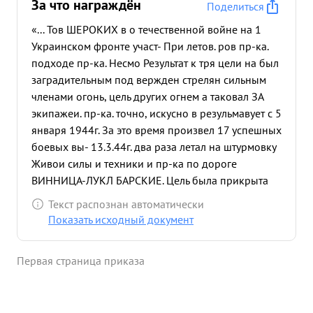
За что награждён
Поделиться
«... Тов ШЕРОКИХ в о течественной войне на 1
Украинском фронте участ- При летов. ров пр-ка.
подходе пр-ка. Несмо Результат к тря цели на был
заградительным под вержден стрелян сильным
членами огонь, цель других огнем а таковал ЗА
экипажеи. пр-ка. точно, искусно в резульмавует с 5
января 1944г. За это время произвел 17 успешных
боевых вы- 13.3.44г. два раза летал на штурмовку
Живои силы и техники и пр-ка по дороге
ВИННИЦА-ЛУКЛ БАРСКИЕ. Цель была прикрыта
сильным огнем ЗА тате чего уничтожил два
Текст распознан автоматически
орудия, 3 томашины и до 10 солдат и офице- 14.3
Показать исходный документ
44г. три раза штурмовал Войска пр-ка в р-не
ВИННИЦА-ЛИТИН. неврируя точно вышел на
Первая страница приказа
цель, таковал батарею ЗА,которая после его атаки
перестала противодействовать работе
штурмовиков, уничтожил танк, 5 повозок с грузом