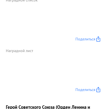
Наградной список
точно вышел на цель и поразил ее. При этом
поджег 1 танк и уничтожил до 15 солдат и
офицеров пр-ка 21 3.45г. три раза летал в р-н
ТАТА на уничтожение танков полевой и зенитной
артиллерии пр-ка. Тов. ШИРОКИХ несмотря на
сильное противо дествие ЗА и ИА пр-ка, все
задания были успешно выполнены. При этом им
Поделиться
был нанесен большой урон пр-ку, он уничтожил 2
танка, 3 орудия полевой артиллерии и подавил
Наградной лист
огонь 2 зенитных батареи отмечено несколько
очагов пожара, что подтверждено другими
экипажами. ...»
Поделиться
Герой Советского Союза (Орден Ленина и