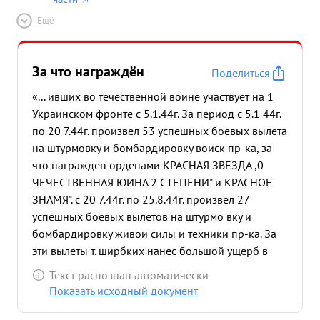
Ещё
За что награждён
Поделиться
«... ивших во течественной воине участвует на 1
Украинском фронте с 5.1.44г. За период с 5.1 44г.
по 20 7.44г. произвел 53 успешных боевых вылета
на штурмовку и бомбардировку воиск пр-ка, за
что награжден орденами КРАСНАЯ ЗВЕЗДА ,0
ЧЕЧЕСТВЕННАЯ ЮИНА 2 СТЕПЕНИ" и КРАСНОЕ
ЗНАМЯ". с 20 7.44г. по 25.8.44г. произвел 27
успешных боевых вылетов на штурмо вку и
бомбардировку живои силы и техники пр-ка. За
эти вылеты т. ширбких нанес большой ущерб в
живои силе и технике пр-ка. Уничтожил 4 танка,
Текст распознан автоматически
15 автомашин с войсками и грузом сжег 1 склад с
Показать исходный документ
горючим подавил огонь 3-х артиллериских
батареи и уничтожил 1 зенитную батарею,