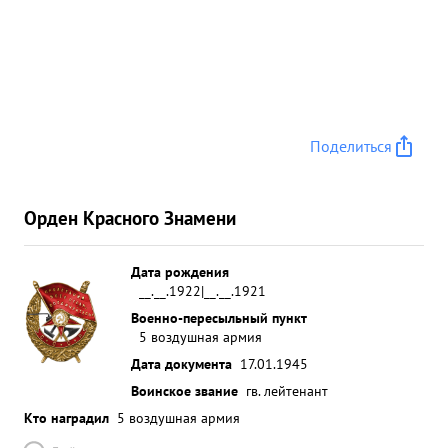
гнезда подавил огонь 1 минометной батареи,
уничтожил до 20 солдат и офицеров пр-ка. После
штурмовки наши наземные воиска заняли пункт
НОВИ ВЕСЬ. с КПП по радио командир корпуса
объявил бла годарность тов. широких в боях с
немецко-фашистскими захватчиками проявил
Поделиться
мужество и твагу. Курновъ 38 о тличное
выполнение боевых задании командо вания и
нанесенный ущерб противнику достоин
Орден Красного Знамени
правительс твенной награды ордена
ОЛЕЧЕСТВЕНЕ ...»
Дата рождения
__.__.1922|__.__.1921
Военно-пересыльный пункт
5 воздушная армия
Дата документа
17.01.1945
Воинское звание
гв. лейтенант
Кто наградил
5 воздушная армия