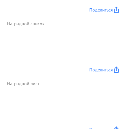
полком. Тов. Артеменко достоин
Поделиться
правительственной награды Орден Стечественили
"Александра Невского" № ...»
Наградной список
Поделиться
Наградной лист