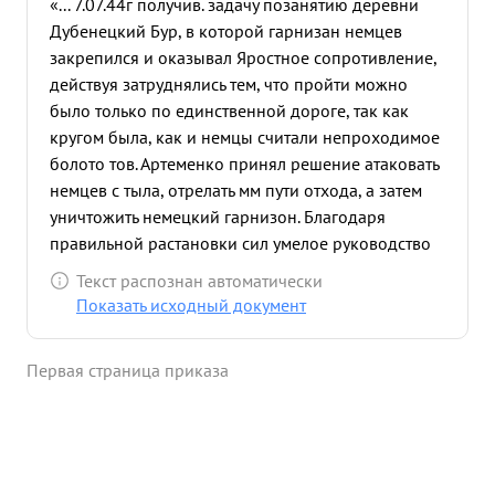
«... 7.07.44г получив. задачу позанятию деревни
Дубенецкий Бур, в которой гарнизан немцев
закрепился и оказывал Яростное сопротивление,
действуя затруднялись тем, что пройти можно
было только по единственной дороге, так как
кругом была, как и немцы считали непроходимое
болото тов. Артеменко принял решение атаковать
немцев с тыла, отрелать мм пути отхода, а затем
уничтожить немецкий гарнизон. Благодаря
правильной растановки сил умелое руководство
боеву не смотря на большие трудности обхода
Текст распознан автоматически
противника задача была выполнена с успехом
Показать исходный документ
при совсем незначительных наших потерях Во
время этой операции было уничтожена до 100
Первая страница приказа
немецких солдат и офицеров взято вплен 32
человека, захвачено 4 миномета, станковый
пулемет, мотоцикл и другое годан Класте Знали"
...»