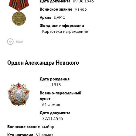
Дата документа
09.06.1945
Воинское звание
майор
Архив
ЦАМО
Фонд ист. информации
Картотека награждений
Ещё
Орден Александра Невского
Дата рождения
__.__.1913
Военно-пересыльный
пункт
61 армия
Дата документа
22.11.1945
Воинское звание
майор
Кто наградил
61 армия