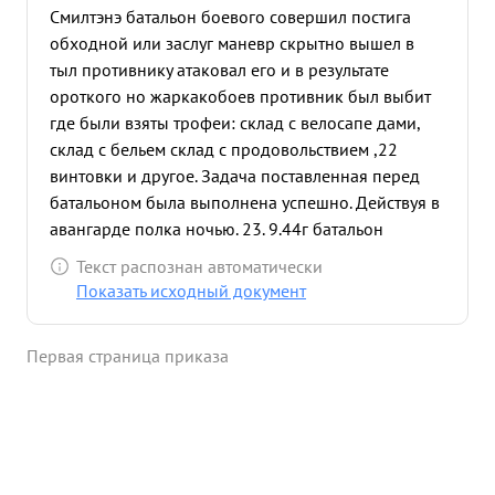
Смилтэнэ батальон боевого совершил постига
обходной или заслуг маневр скрытно вышел в
тыл противнику атаковал его и в результате
ороткого но жаркакобоев противник был выбит
где были взяты трофеи: склад с велосапе дами,
склад с бельем склад с продовольствием ,22
винтовки и другое. Задача поставленная перед
батальоном была выполнена успешно. Действуя в
авангарде полка ночью. 23. 9.44г батальон
успешно сбил противника с занимаемого рубежа
Текст распознан автоматически
и обратил его в бегство оставив на поле боях до
Показать исходный документ
40 трупов противник 4 раза пытался закрепиться
но сбивался с занимаемого рубежа. Пройдя с
Первая страница приказа
боем 20км. в ночных условиях батальон на
расвете форсировал реку Гауя обеспечив
развертывание главных сил полка. в этом бою
батальоном был захвачен склад боеприпасов
арме йского значения и 7 пленых, которые дали
ценые сведения о противнике стоящем пере