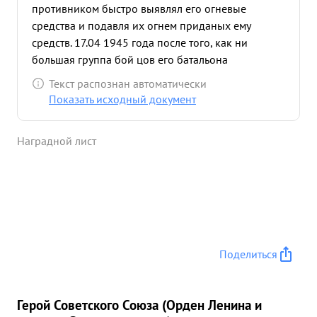
противником быстро выявлял его огневые
средства и подавля их огнем приданых ему
средств. 17.04 1945 года после того, как ни
большая группа бой цов его батальона
форсировала реку и ворчалось в траншею
Текст распознан автоматически
противника и для более гибкого руково водства
Показать исходный документ
по расширению плацдарма сам переправился на
тот берег. Умело рганизовал взаимодействие с
Наградной лист
артиллерией находящейся на правом врегу и
упорно отражая контратаки противника
расширял плапарм Несмотря на то что он был
ранен продолжал руководить боев группы до тех
вор пока небыл вторично тяжело ранен.
Дисциплинирован. Дисциплина батальона
поднята до надлежащей высоты Достоен в сшей
Поделиться
Правительственной награде-присвоение звания
Дважды ГЕРОЙ СОВЕНКОГО ССЮЗА. ...»
Герой Советского Союза (Орден Ленина и