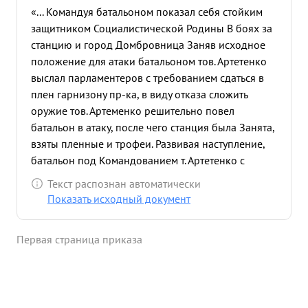
«... Командуя батальоном показал себя стойким
защитником Социалистической Родины В боях за
станцию и город Домбровница Заняв исходное
положение для атаки батальоном тов. Артетенко
выслал парламентеров с требованием сдаться в
плен гарнизону пр-ка, в виду отказа сложить
оружие тов. Артеменко решительно повел
батальон в атаку, после чего станция была Занята,
взяты пленные и трофеи. Развивая наступление,
батальон под Командованием т. Артетенко с
честью выполнил последующую задачу Заняв гор
Текст распознан автоматически
Домбровница и ряд населенных пунктов, Тов.
Показать исходный документ
Артапанке ...»
Первая страница приказа