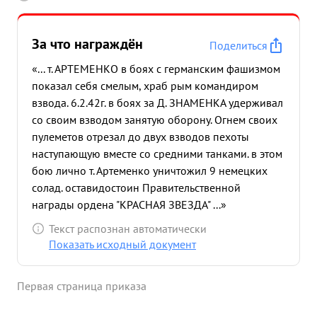
За что награждён
Поделиться
«... т. АРТЕМЕНКО в боях с германским фашизмом
показал себя смелым, храб рым командиром
взвода. 6.2.42г. в боях за Д. ЗНАМЕНКА удерживал
со своим взводом занятую оборону. Огнем своих
пулеметов отрезал до двух взводов пехоты
наступающую вместе со средними танками. в этом
бою лично т. Артеменко уничтожил 9 немецких
солад. оставидостоин Правительственной
награды ордена "КРАСНАЯ ЗВЕЗДА" ...»
Текст распознан автоматически
Показать исходный документ
Первая страница приказа