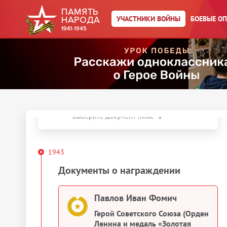
Главная страница
/
Участники войны
/
УЧАСТНИКИ ВОЙНЫ
БОЕВЫЕ О
Павлов Иван Фомич
Год рождения:
__.__.1922
Действия
Скачать документы
Упоминается в 1 документе:
Выберите документ ниже
1943
Документы о награждении
Павлов Иван Фомич
Герой Советского Союза (Орден
Ленина и медаль «Золотая