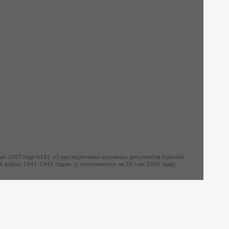
мая 2007 года N181 «О рассекречиван архивных документов Красной
й войны 1941-1945 годов» (с изменениями на 30 мая 2009 года)