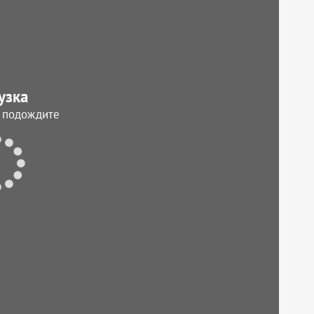
узка
, подождите