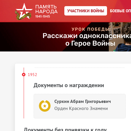
Орден Отечественной войны II
степени
УЧАСТНИКИ ВОЙНЫ
БОЕВЫЕ О
1946
Документы о награждении
Суркин Абрам Григорьевич
Орден Красной Звезды
1952
Документы о награждении
Суркин Абрам Григорьевич
Орден Красного Знамени
Документы без привязки к году