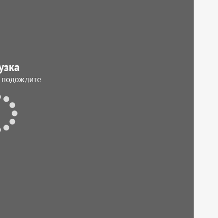
узка
, подождите