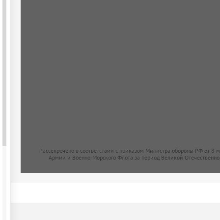
Рассекречено в соответствии с приказом Министра обороны РФ от 8 
Армии и Военно-Морского Флота за период Великой Отечественно