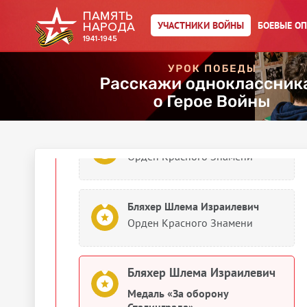
Бляхер Шлема Израилович
УЧАСТНИКИ ВОЙНЫ
БОЕВЫЕ О
Медаль «За оборону
Сталинграда»
1943
Документы о награждении
Бляхер Шлема Израилович
Орден Красного Знамени
Бляхер Шлема Израилевич
Орден Красного Знамени
Бляхер Шлема Израилевич
Медаль «За оборону