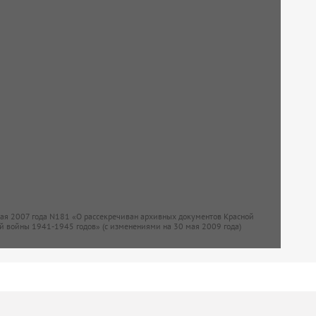
мая 2007 года N181 «О рассекречиван архивных документов Красной
й войны 1941-1945 годов» (с изменениями на 30 мая 2009 года)