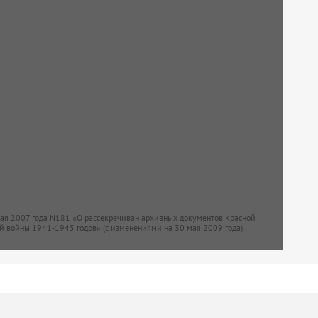
мая 2007 года N181 «О рассекречиван архивных документов Красной
й войны 1941-1945 годов» (с изменениями на 30 мая 2009 года)