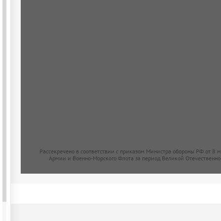
Рассекречено в соответствии с приказом Министра обороны РФ от 8 
Армии и Военно-Морского Флота за период Великой Отечественно