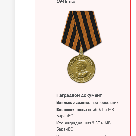
1945 гг.»
Наградной документ
Воинское звание:
подполковник
Воинская часть:
штаб БТ и МВ
БаранВО
Кто наградил:
штаб БТ и МВ
БаранВО