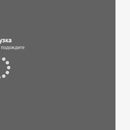
узка
, подождите