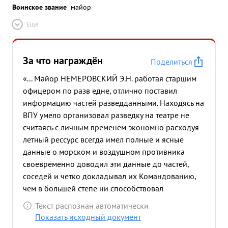
Воинское звание
майор
Ещё
За что награждён
Поделиться
«... Майор НЕМЕРОВСКИЙ Э.Н. работая старшим
офицером по разв едне, отлично поставил
информацию частей разведданными. Находясь на
ВПУ умело организовал разведку на театре не
считаясь с личным временем экономно расходуя
летный рессурс всегда имел полные и ясные
данные о морском и воздушном противника
своевременно доводил эти данные до частей,
соседей и четко докладывал их Командованию,
чем в большей степе ни способствовал
успешныму действиям ВВС ЧФ в деле разгрома
Текст распознан автоматически
противника. ...»
Показать исходный документ