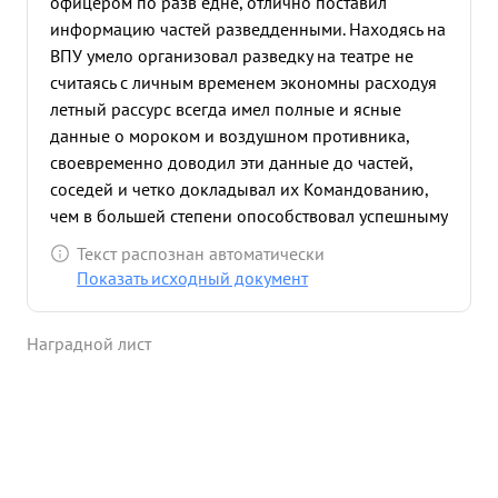
офицером по разв едне, отлично поставил
информацию частей разведденными. Находясь на
ВПУ умело организовал разведку на театре не
считаясь с личным временем экономны расходуя
летный рассурс всегда имел полные и ясные
данные о мороком и воздушном противника,
своевременно доводил эти данные до частей,
соседей и четко докладывал их Командованию,
чем в большей степени опособствовал успешныму
действиям ВВС ЧФ в деле разгрома противника.
Текст распознан автоматически
...»
Показать исходный документ
Наградной лист