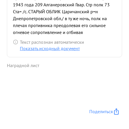
1943 года 209 Алганеровский Гвар. Стр полк 73
Ста= /с. СТАРЫЙ ОБЛИК Царичанский р=н
Днепропетровской обл./ в ту же ночь, полк на
плечах противника преодолевая его сильное
огневое сопротивление и отбивая
многочисленные контратаки, форсировал р.
Текст распознан автоматически
ДНЕПР и во взаимодействии с другими частями
Показать исходный документ
дивизии овладел островом ГЛИНСК-
-БОРОДАЕВСК Форсирование реки проходило в
Наградной лист
исключительно трудных Усло= виях. Не имея
никаких средов Усиления подразделения полка
сумели фор= сировать реку на бревнах,
небольших плотах и рибачьих лодках. в ночь на
26.9.43 г. полк т. МИКОЭЛЯНА переправился через
озеро ГЛИНСК- БОРОДАЕВСК и овладел южной
частью С. ГОРОДАЕВКА. в этот день полк отбил
Поделиться
пять ожесточенных и яростных контратак
противника. На следующий день 11 отивник