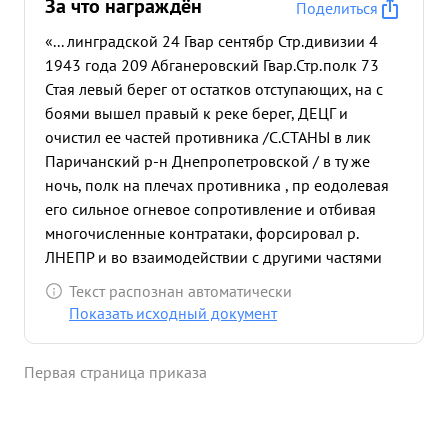
За что награждён
Поделиться
«... линградской 24 Гвар сентябр Стр.дивизии 4
1943 года 209 Абганеровский Гвар.Стр.полк 73
Стая левый берег от остатков отступающих, на с
боями вышел правый к реке берег, ДЕЦГ и
очистил ее частей противника /С.СТАНЫ в лик
Паричанский р-н Днепропетровской / в ту же
ночь, полк на плечах противника , пр еодолевая
его сильное огневое сопротивление и отбивая
многочисленные контратаки, форсировал р.
ЛНЕПР и во взаимодействии с другими частями
Дивизии овладел островом ГЛИНСК- -БОД
Текст распознан автоматически
ОЛАЕВСК Форсирование реки проходило в
Показать исходный документ
исключительно трудных условиях. Не имея
никации средев Усиления подразделения полка
Первая страница приказа
сумели форсировать реку на бревнах, небольших
плотах и рибачьих лодках. в ночь на 26.9.43 г.
полк т. МГКОЗЛЯНА переправился через озеро