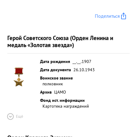
героизм, оявленные при решениях этой сложной
боевой задачи командир 209 Алганергвского
Поделиться
ГвардейскогоС Стрелков.пол= ка т МИКОЗЛЯН
достоен высшей правительственной награды, в
исвоения зва= ния "ГЕБОЯ СОВЕТСКОГО СОРЗА"
Герой Советского Союза (Орден Ленина и
...»
медаль «Золотая звезда»)
Дата рождения
__.__.1907
Дата документа
26.10.1943
Воинское звание
полковник
Архив
ЦАМО
Фонд ист. информации
Картотека награждений
Ещё