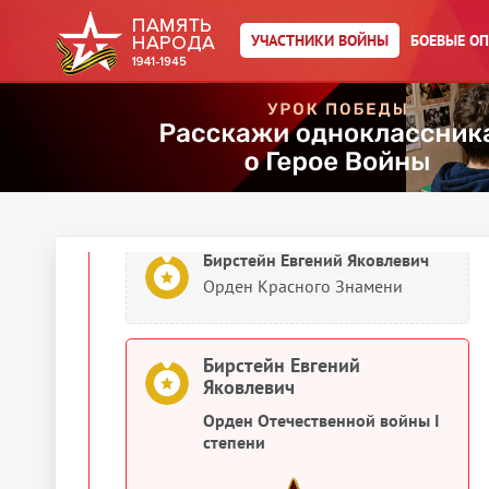
Бирстейн Евгений Яковлевич
УЧАСТНИКИ ВОЙНЫ
БОЕВЫЕ О
Орден Красной Звезды
Бирстейн Евгений Яковлевич
Орден Отечественной войны I
степени
Бирстейн Евгений Яковлевич
Орден Красного Знамени
Бирстейн Евгений
Яковлевич
Орден Отечественной войны I
степени