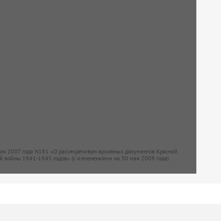
мая 2007 года N181 «О рассекречиван архивных документов Красной
й войны 1941-1945 годов» (с изменениями на 30 мая 2009 года)