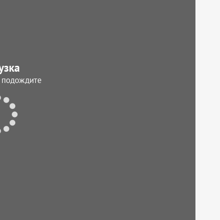
узка
, подождите