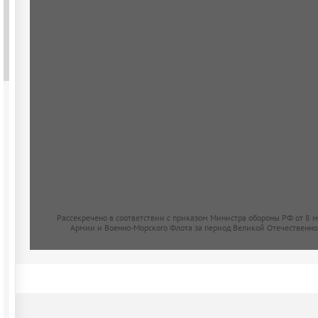
Рассекречено в соответствии с приказом Министра обороны РФ от 8 
Армии и Военно-Морского Флота за период Великой Отечественно