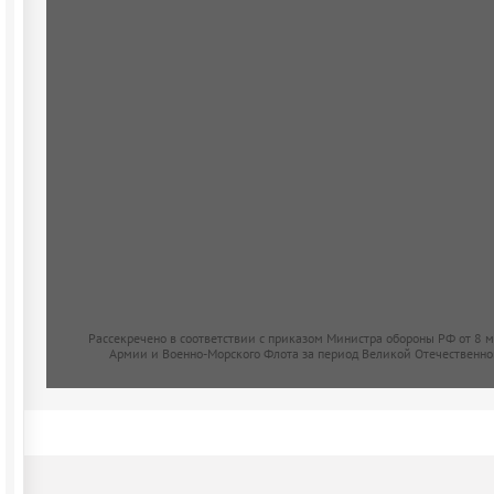
Рассекречено в соответствии с приказом Министра обороны РФ от 8 
Армии и Военно-Морского Флота за период Великой Отечественно