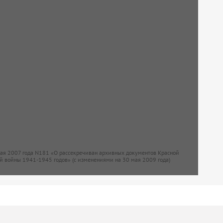
мая 2007 года N181 «О рассекречиван архивных документов Красной
й войны 1941-1945 годов» (с изменениями на 30 мая 2009 года)