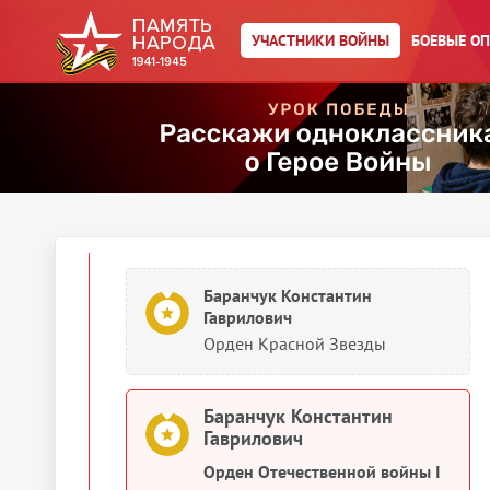
Сведения о личном составе
УЧАСТНИКИ ВОЙНЫ
БОЕВЫЕ О
Баранчук Константин
Гаврилович
Учетно-послужная картотека
1943
Документы о награждении
Баранчук Константин
Гаврилович
Орден Красной Звезды
Баранчук Константин
Гаврилович
Орден Отечественной войны I