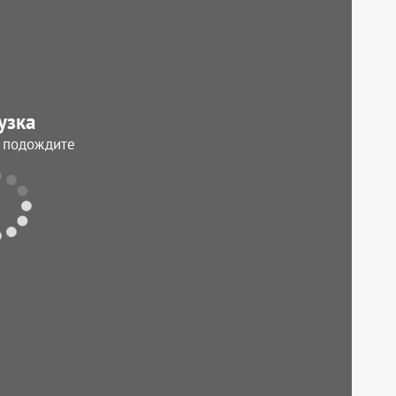
узка
, подождите