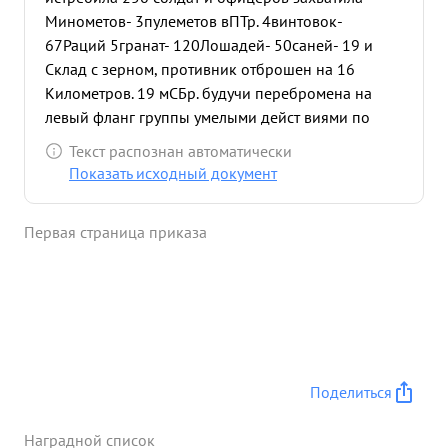
Минометов- 3
пулеметов в
ПТр. 4
винтовок-
67
Раций 5
гранат- 120
Лошадей- 50
саней- 19 и
Склад с зерном, противник отброшен на 16
Километров. 19 мСБр. будучи перебромена на
левый фланг группы умелыми дейст виями по
флангу пр-ка овладела 5 населенными пунктами,
Текст распознан автоматически
уничтожены полностью 11 12 роты 479 пп
Показать исходный документ
захвачено 12 пулеметов 2 орудия и другое
оружие и военное Имущество. тов. Дудкин умело
Первая страница приказа
управлял бригадой в процесс боя, почему
бригада Имела большие успехи. я тов. Дудкин
достоен награды орденом Красное Знамя ...»
Поделиться
Наградной список