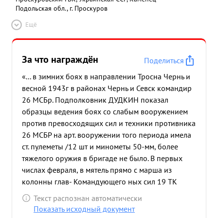
Подольская обл., г. Проскуров
Ещё
За что награждён
Поделиться
«... в зимних боях в направлении Тросна Чернь и
весной 1943г в районах Чернь и Севск командир
26 МСБр. Подполковник ДУДКИН показал
образцы ведения боях со слабым вооружением
против превосходящих сил и техники противника
26 МСБР на арт. вооружении того периода имела
ст. пулеметы /12 шт и минометы 50-мм, более
тяжелого оружия в бригаде не было. В первых
числах февраля, в мятель прямо с марша из
колонны глав- Командующего ных сил 19 ТК
подвижной усиленная группой одним америк.
Текст распознан автоматически
Бр.фронта танком, Генерал-лейтенанта личным
Показать исходный документ
распоряжением НОВО- СЕЛЬСКОГО была