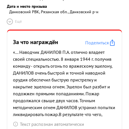
Дата и место призыва
Данковский РВК, Рязанская обл., Данковский р-н
Ещё
За что награждён
Поделиться
«... Наводчик ДАНИЛОВ П.А. отлично владеет
своей специальностью. 8 января 1944 г. получив
команду - открыть огонь по вражескому эшелону,
ДАНИЛОВ очень быстрой и точной наводной
орудия обеспечил быструю пристрелку и
накрытие эшелона огнем. Эшелон был разбит и
подожжен прямыми попаданиями. Пожар
продолжался свыше двух часов. Точным
методическим огнем ДАНИЛОВ устранил попытки
ликвидировать пожар.В результате что чего,
противнику нанесен большой материальный
Текст распознан автоматически
ущерб и потери в живой силе. ...»