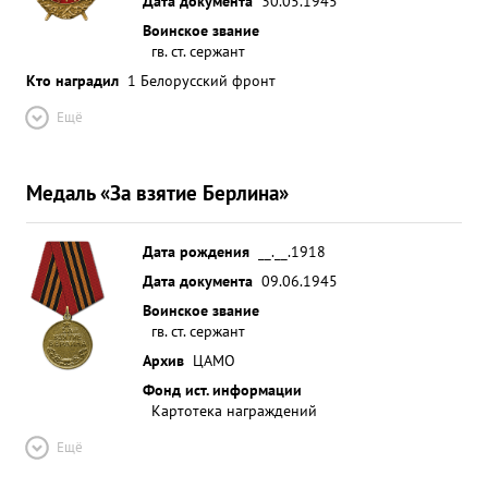
Дата документа
30.05.1945
Воинское звание
гв. ст. сержант
Кто наградил
1 Белорусский фронт
Ещё
Медаль «За взятие Берлина»
Дата рождения
__.__.1918
Дата документа
09.06.1945
Воинское звание
гв. ст. сержант
Архив
ЦАМО
Фонд ист. информации
Картотека награждений
Ещё