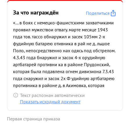
За что награждён
Поделиться
«... в боях с немецко-фашистскими захватчиками
проявил мужествои отвагу. марте месяце 1943
года тов. тассо обнаружил и засек 105мм 2-х
фудийную батарею отивника в рай не д. льшое
Поло, непосредственно нах одясь под обстрелом.
4.3.43 года бнаружил и засок 4-х орудийную
артбатарей противни ка в районе Прудонский,
которая была подавлена огнем дивизиона 7.3.43
года снаружил и засок 2х Ф удийную артбатарею
противника в районе д. в Акимовка, которая
подавлена огнем дивизи на. 6.3. 43 г. обнаружил и
Текст распознан автоматически
засек трехорудийную батарею по отивника в
Показать исходный документ
районе д. Ясенок. 10.3. 43г. обнаружил и засок 2-х
орудийную батарею при отивника в районе д. г
Первая страница приказа
фяна. 13.3.43 года обнаружил и засек 4-х
орудийную батарею пр отивника в районе д.