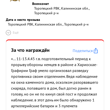
Военкомат
Торопецкий РВК, Калининская обл.,
Торопецкий р-н
Дата и место призыва
Торопецкий РВК, Калининская обл., Торопецкий р-н
Ещё
За что награждён
Поделиться
«... 11-13.4.45 г.в. подготовительный период к
прорыву обороны немцев в районе а Хариоскае-
Графирии Граф умело организовал разведку
противника своим отделением. Ведя наблюдение
на окна каменного дома, осколком разорвавшего
снаряда, попавшего в дом, был догно ранен в
голову, но он не по кинул свой пост и продолжал
наблюдение. в этот день им было обнаружено 1
артиллерийские батареи и 3 пулемета