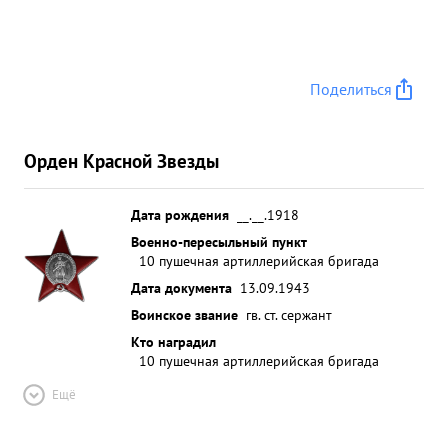
с которог о пр отивник коров огонь тяжелых
артбатарой, наблюдательный пункт уничт ожен.
...»
Поделиться
Орден Красной Звезды
Дата рождения
__.__.1918
Военно-пересыльный пункт
10 пушечная артиллерийская бригада
Дата документа
13.09.1943
Воинское звание
гв. ст. сержант
Кто наградил
10 пушечная артиллерийская бригада
Ещё