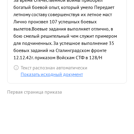
За время Отечественной войны приобрел
богатый боевой опыт, который умело Передает
летному составу совершенствуя их летное маст
Лично произвел 107 успешных боевых
вылетов.Воевые задания выполняет отлично, в
бою смелый решительный чем служит примером
для подчиненных. За успешное выполнение 35
боевых заданий на Сталинградском фронте
12.12.42г. приказом Войскам СТФ в 128/Н
награжден Орденом Красное Знамя" .За 29
Текст распознан автоматически
успешных боевых вылетов по освобождению
Показать исходный документ
Донбасса комендующим 8 ВА 30.8.43г. награжден
вторым Орденом Красное Знамя". После
Первая страница приказа
награждения вторым Орденом Красное Знемя"
произвел 42 успешных боевых вылета на
освобождение Нижнего течения Днепра и Крыма.
в боях за Севостополь 12 раз водил эскадрилью
на бомбовые удары по артиллерийско-
минометным пози циям и по аэродрому Мыс-