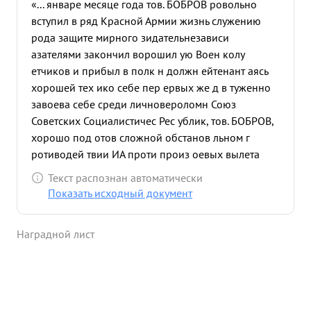
«... январе месяце года тов. БОБРОВ ровольно
вступил в ряд Красной Армии жизнь служению
рода защите мирного зидательнезависи
азателями закончил ворошил ую Воен колу
етчиков и прибыл в полк н должн ейтенант аясь
хорошей тех ико себе пер ервых же д в туженно
завоева себе среди личновероломн Союз
Советских Социалистичес Рес ублик, тов. БОБРОВ,
хорошо под отов сложной обстанов льном г
ротиводей твии ИА проти произ оевых вылета
самолете СБ бомбовые уд по танкам мотомех
Текст распознан автоматически
хвойс скам пропоказав с жественным В авг усте
Показать исходный документ
месяце 1942 когда фа истские зах Стали раду,
БОБРОВ соста полка ибыл Сталин алский ронт,
Наградной лист
произвел проти нашим дивизии. ервый боевой
Стал радском фронте произве .8.1942 года
составе уппы н бомбовый ению танков районе
оз.цаца, есмотря ействие, за разрывы бомб отме
ы в м ния танко ьтате ямым бомб тоже 10 3 танка.