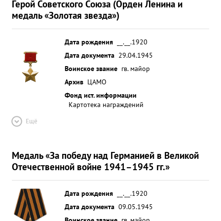
Герой Советского Союза (Орден Ленина и
года произвел боевой вылет на бомбометание по
медаль «Золотая звезда»)
южной части опорного пункта Шакяй.Бомб
рвались в центре населенного пункта Шакяй и
после бомбометания цель была окутана густым
Дата рождения
__.__.1920
облаком дыма. 16.10 1944 года при сильном
Дата документа
29.04.1945
противодействии ЗА противника успешно
Воинское звание
гв. майор
произвел бомбометание по арт. позициям и
Архив
ЦАМО
скоплению техники в лесу что южнее надписи
Фонд ист. информации
Подзишки, где цель перекрыта разрывами бомб
Картотека награждений
результаты бомбометания сфотографно рованы.
Ещё
18.10.1944 года эскадрильей произвел бомбовый
удара по арт позициям и огневым точкам
противника расположенным между населенными
Медаль «За победу над Германией в Великой
пунктами Задорген-Гаудвайтнен Наблюдением
Отечественной войне 1941–1945 гг.»
экипажей и фотоснимками отмечены прямые
попадания в траншеи и артиллерийские позиции.
Дата рождения
__.__.1920
...»
Дата документа
09.05.1945
Воинское звание
гв. майор