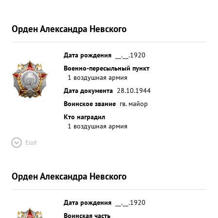
установлены разрывы бомб по летному полю и
стоянкам самолетов. 6.5.44г. веду им группы
Орден Александра Невского
произвел бомбовый удар по артиллерийским
позициям и крепости, что 0,5 км. юго-западнее
Бартеньевка. Несмотря на заградительный огонь
Дата рождения
__.__.1920
ЗА противника задание выполнено успешно,
Военно-пересыльный пункт
1 воздушная армия
фотос нимками подтверждены разрывы бомб по
артпозициям и крепости. ...»
Дата документа
28.10.1944
Воинское звание
гв. майор
Кто наградил
1 воздушная армия
Ещё
Орден Александра Невского
Дата рождения
__.__.1920
Воинская часть