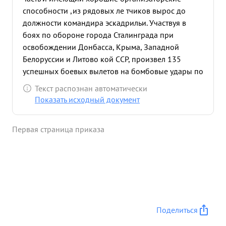
способности ,из рядовых ле тчиков вырос до
должности командира эскадрильи. Участвуя в
боях по обороне города Сталинграда при
освобождении Донбасса, Крыма, Западной
Белоруссии и Литово кой ССР, произвел 135
успешных боевых вылетов на бомбовые удары по
опорным пунктам скоплению техники и живой
Текст распознан автоматически
силы врага. В бою смелый, решительный, в
Показать исходный документ
сложной обстановке боях решения принимает
быстро и тактически грамотно чем служит
Первая страница приказа
примером для летного состава. За отличное
выполнение боевых заданий Командования на
фронте борьбы с немецкими захватчиками и
проявленные при этом мужество -награжден
тремя орденами "КРАСНОЕ ЗНАМЯ". Имея
хорошие теоретические знания и богатый боевой
опыт, правильно руководит работой начальников
Поделиться
спецслужб и умело обучает летный сос тав