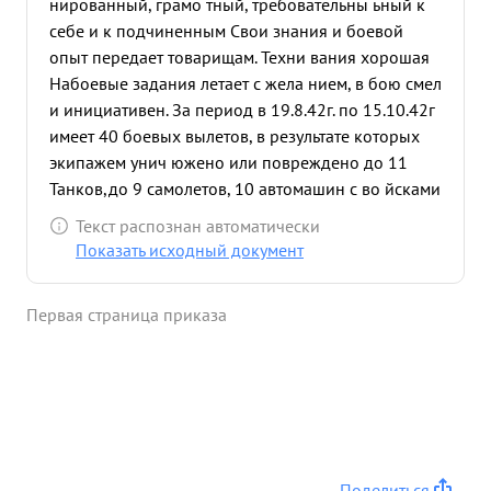
нированный, грамо тный, требовательны ьный к
себе и к подчиненным Свои знания и боевой
опыт передает товарищам. Техни вания хорошая
Набоевые задания летает с жела нием, в бою смел
и инициативен. За период в 19.8.42г. по 15.10.42г
имеет 40 боевых вылетов, в результате которых
экипажем унич южено или повреждено до 11
Танков,до 9 самолетов, 10 автомашин с во йсками
и грузами и до взвода пехоты противника
Текст распознан автоматически
выполняя задание по разведке представлял
Показать исходный документ
важные разведданные. Характерными эпизодами
боевой работы тов. БОБРОВА являются: 19.8.42г
Первая страница приказа
задание на уничтожение мотомехвойск и танков в
районе оз цаца при сильном противодействии ЗА
и ИА выполнил отлично уничтожив и повредив
при этом 2 танка. 1.9.42г. за два боевых вылета
уничтожил самолет про- Тундутово. тивника на
аэродроме Плодовитое и до 2 автомашин в
районе 6.9.42г. по 8.9 42г. выполняя заданиемна
Поделиться