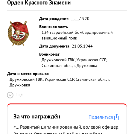
Орден Красного Знамени
Иловайск в составе девятки. Бомбы рвались в
расположении эшелонов и м-ц путей Отмечено 8
Дата рождения
__.__.1920
прямых попаданий в эшелоны и создано 3 очага
Воинская часть
пожара. ...»
134 гвардейский бомбардировочный
авиационный полк
Дата документа
21.05.1944
Военкомат
Дружковский ГВК, Украинская ССР,
Сталинская обл., г. Дружковка
Дата и место призыва
Дружковский ГВК, Украинская ССР, Сталинская обл., г.
Дружковка
Ещё
За что награждён
Поделиться
«... Развитый циплинированный, волевой офицер.