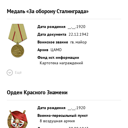
пистерна и 3 автомашины с живой силой
Медаль «За оборону Сталинграда»
противника. 23.9.42г при бомбометании аэр.
Плодовитое умело используя облачность
уничтожил один самолет. 12.10.42г. при действии
Дата рождения
__.__.1920
по ж.д. перевозкам противника а больших высот,
Дата документа
22.12.1942
несмотря на противодействия ИА и ЗА
Воинское звание
гв. майор
противника отлично выполнил задание по
Архив
ЦАМО
нарушению к д. перевозок на станции
Фонд ист. информации
Обгонерово тографированием установлено 3
Картотека награждений
прямых попадания в эшелон с боеприпасами. За
Ещё
отличное выполнение боевых заданий
командования, представляю тов.БОЛЬНОВА к
правител награде Орденом ...»
Орден Красного Знамени
Дата рождения
__.__.1920
Военно-пересыльный пункт
8 воздушная армия