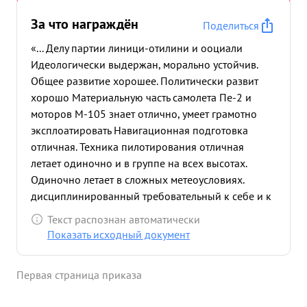
За что награждён
Поделиться
«... Делу партии линици-отилини и ооциали
Идеологически выдержан, морально устойчив.
Общее развитие хорошее. Политически развит
хорошо Материальную часть самолета Пе-2 и
моторов М-105 знает отлично, умеет грамотно
эксплоатировать Навигационная подготовка
отличная. Техника пилотирования отличная
летает одиночно и в группе на всех высотах.
Одиночно летает в сложных метеоусловиях.
дисциплинированный требовательный к себе и к
подчиненным Командирскими навыками
Текст распознан автоматически
обладает Опыт и знания подчиненным передает.
Показать исходный документ
в бою смел, храбр Боевые задания выполняет
хорошо. За время боев Сталинградском фронте
Первая страница приказа
совершил 61 боевой вылет,за успешное вына
которых награжден Орденом КРАСНОЕ ЗНАМЯ"