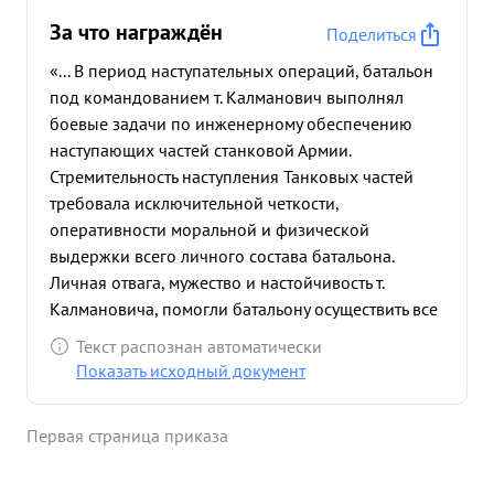
За что награждён
Поделиться
«... В период наступательных операций, батальон
под командованием т. Калманович выполнял
боевые задачи по инженерному обеспечению
наступающих частей станковой Армии.
Стремительность наступления Танковых частей
требовала исключительной четкости,
оперативности моральной и физической
выдержки всего личного состава батальона.
Личная отвага, мужество и настойчивость т.
Калмановича, помогли батальону осуществить все
те боевые задачи, которые были перед ним
Текст распознан автоматически
поставлены. в результате деятельности батальона,
Показать исходный документ
обслуживаемые им в инженерном отношении,
части 6 Т. А. получали возможность своевременно
Первая страница приказа
выполнять боевые задачи по осуществлению
разгрома войск противника ...»