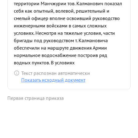
территории Манчжурии тов. Калманович показал
себя как опытный, волевой, решительный и
смелый офицер вполне освоивший руководство
инженерными войсками в самых сложных
условиях. Несмотря на тяжелые условия, части
бригады под руководством т. Калмановича
обеспечили на маршруте движения Армии
нормальное водоснабжение построив ряд
водных пунктов. В условиях
труднопреодолеваемого горного дефиле при
Текст распознан автоматически
непрерывных дождях, части бригады обеспечили
Показать исходный документ
форсирование хребта Большой Хинган. районе г.
Танляо после того как внезапным под емом воды
Первая страница приказа
был разруше мост через р. Ляохэ, т. Калманович
назначенный начальником строительства нового
моста, в течении нескольких суток днем и ночью
непосредственно руководил постройкой этого
моста и несмотря на то, что вода несколько раз
смывала построенные сооружения, мост был