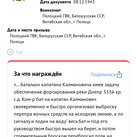
Дата документа
08.12.1943
Военкомат
Полоцкий ГВК, Белорусская ССР,
Витебская обл., г. Полоцк
Дата и место призыва
Полоцкий ГВК, Белорусская ССР, Витебская обл., г.
Полоцк
Ещё
За что награждён
Поделиться
«... Батальон капитана Калмановича имея задачу
обеспечения форсирования реки Днепр 333й кр.
с.д. Ком-р бат-на капитан Калманович
своевременно и быстро организовал выброску
перепра вочных средств на исходную линию, а по
сигналу и лодки на воду" весь бат-н под его
руководством быстро вышел на берег, и потом
стремительным броском перебросил полк на