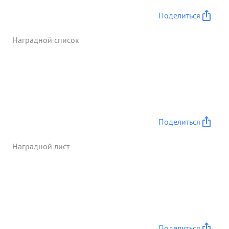
построев - в срок. За умение фоншанская ство
Поделиться
частями бригады, самоотверженность и ...»
Наградной список
Поделиться
Наградной лист
Поделиться