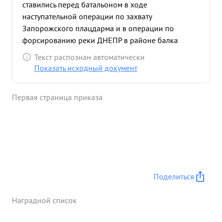
ставились перед батальоном в ходе
наступательной операции по захвату
Запорожского плацдарма и в операции по
форсированию реки ДНЕПР в районе балка
Кичкасская. Будучи постоянно впереди с
Текст распознан автоматически
батальоном при форсировании р. ДНЕПР под
Показать исходный документ
огнем противника он бесее для своих
подчиненных образци мужества и безстрашия. За
Первая страница приказа
образцовое выполнение боевых заданий,
хорошую работу сапер и личное мужество
достоин награждения орденом "ОТЕЧЕСТВЕННОЙ
войны ПЕРВОЙ ...»
Поделиться
Наградной список