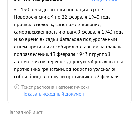
«... 130 реня десантной операции в р-не.
Новоросински с 9 по 22 февраля 1943 года
проявил смелость, самопожертвование,
самоотверженность и отвагу. 9 февраля 1943 года
И во время высадки батальона под уроганным
огнем противника собирол отставших направлял
подразделения. 13 февраля 1943 г группой
автомат чиков перешел дорогу и забросал окопы
противника гранатами. однократно увлекал зи
собой бойцов отоку ни противника. 22 февраля
1943 года пробравшись 12 дороге двумя
Текст распознан автоматически
автоматчиками уничтожил 3 огневых точки
Показать исходный документ
противника после чего подняли подразделения в
отаку. ...»
Наградной лист